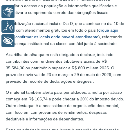
ampliar o acesso da população a informações qualificadas e
Libras
incentivar o cumprimento correto das obrigações fiscais.
A mobilização nacional inclui o Dia D, que acontece no dia 10 de
Voz
abril, com atendimentos gratuitos em todo o país (
clique aqui
para confirmar os locais onde haverá atendimento
), reforçando
+ Acessibilidade
a presença institucional da classe contábil junto à sociedade.
A cartilha detalha quem está obrigado a declarar, incluindo
contribuintes com rendimentos tributáveis acima de R$
35.584,00 ou patrimônio superior a R$ 800 mil em 2025. O
prazo de envio vai de 23 de março a 29 de maio de 2026, com
previsão de recorde de declarações entregues .
O material também alerta para penalidades: a multa por atraso
começa em R$ 165,74 e pode chegar a 20% do imposto devido.
Outro destaque é a necessidade de organização documental,
com foco em comprovantes de rendimentos, despesas
dedutíveis e informações de dependentes.
Entre os principais erros que levam à retenção da declaração