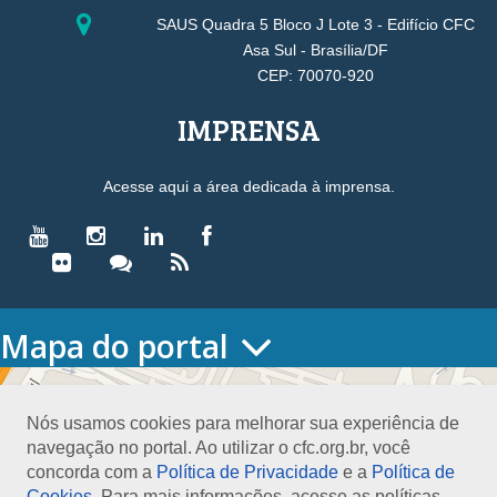
SAUS Quadra 5 Bloco J Lote 3 - Edifício CFC
Asa Sul - Brasília/DF
CEP: 70070-920
IMPRENSA
Acesse aqui a área dedicada à imprensa.
Mapa do portal
HOME
O CONSELHO
Nós usamos cookies para melhorar sua experiência de
Conselho Diretor
navegação no portal. Ao utilizar o cfc.org.br, você
Nossa Sede
concorda com a
Política de Privacidade
e a
Política de
Planejamento
Cookies
. Para mais informações, acesse as políticas.