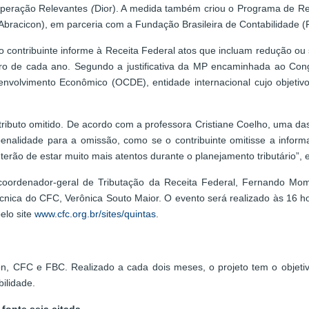
Operação Relevantes
(
Dior). A medida também criou o Programa de Redu
 (Abracicon), em parceria com a Fundação Brasileira de Contabilidade 
o contribuinte informe à Receita Federal atos que incluam redução ou s
mbro de cada ano. Segundo a justificativa da MP encaminhada ao Con
nvolvimento Econômico (OCDE), entidade internacional cujo objetiv
ibuto omitido. De acordo com a professora Cristiane Coelho, uma das
penalidade para a omissão, como se o contribuinte omitisse a inform
terão de estar muito mais atentos durante o planejamento tributário”, e
oordenador-geral de Tributação da Receita Federal, Fernando Mombel
écnica do CFC, Verônica Souto Maior. O evento será realizado às 16 h
pelo site
www.cfc.org.br/sites/quintas
.
on, CFC e FBC. Realizado a cada dois meses, o projeto tem o objeti
bilidade.