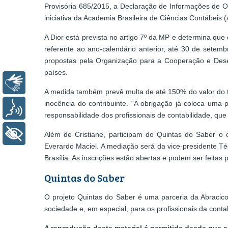
Provisória 685/2015, a Declaração de Informações de 
iniciativa da Academia Brasileira de Ciências Contábeis
A Dior está prevista no artigo 7º da MP e determina que 
referente ao ano-calendário anterior, até 30 de sete
propostas pela Organização para a Cooperação e Dese
países.
Libras
A medida também prevê multa de até 150% do valor do tr
inocência do contribuinte. “A obrigação já coloca uma 
Voz
responsabilidade dos profissionais de contabilidade, que 
+ Acessibilidade
Além de Cristiane, participam do Quintas do Saber o c
Everardo Maciel. A mediação será da vice-presidente T
Brasília. As inscrições estão abertas e podem ser feitas 
Quintas do Saber
O projeto Quintas do Saber é uma parceria da Abracic
sociedade e, em especial, para os profissionais da conta