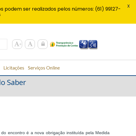
X
s podem ser realizados pelos números: (61) 99127-
6
Licitações
Serviços Online
do Saber
 do encontro é a nova obrigação instituída pela Medida