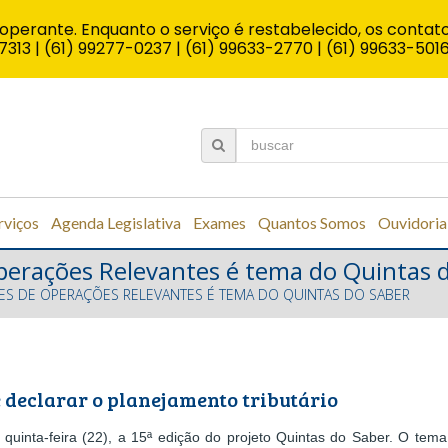
operante. Enquanto o serviço é restabelecido, os contato
7313 | (61) 99277-0237 | (61) 99633-2770 | (61) 99633-501
rviços
Agenda Legislativa
Exames
Quantos Somos
Ouvidoria
perações Relevantes é tema do Quintas 
S DE OPERAÇÕES RELEVANTES É TEMA DO QUINTAS DO SABER
 declarar o planejamento tributário
uinta-feira (22), a 15ª edição do projeto Quintas do Saber. O tema