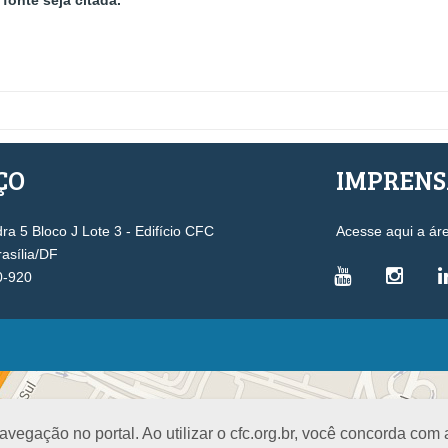
fonte seja citada.
ÇO
IMPREN
a 5 Bloco J Lote 3 - Edifício CFC
Acesse aqui a ár
rasília/DF
0-920
VICE-PRESIDÊNCIAS
Administrativa
L
Controle Interno
D
egação no portal. Ao utilizar o cfc.org.br, você concorda com