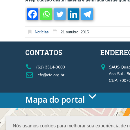
A reprodução deste material é permitida desde que a 
Notícias
21 outubro, 2015
CONTATOS
ENDERE
(61) 3314-9600
SAUS Quadr
Asa Sul - B
cfc@cfc.org.br
CEP: 7007
Mapa do portal
HOME
O CONSELHO
Conselho Diretor
Nós usamos cookies para melhorar sua experiência de nav