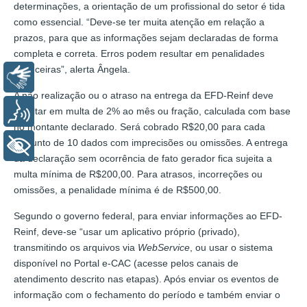
determinações, a orientação de um profissional do setor é tida
como essencial. “Deve-se ter muita atenção em relação a
prazos, para que as informações sejam declaradas de forma
completa e correta. Erros podem resultar em penalidades
financeiras”, alerta Ângela.
Libras
A não realização ou o atraso na entrega da EFD-Reinf deve
resultar em multa de 2% ao mês ou fração, calculada com base
Voz
no montante declarado. Será cobrado R$20,00 para cada
conjunto de 10 dados com imprecisões ou omissões. A entrega
+ Acessibilidade
da declaração sem ocorrência de fato gerador fica sujeita a
multa mínima de R$200,00. Para atrasos, incorreções ou
omissões, a penalidade mínima é de R$500,00.
Segundo o governo federal, para enviar informações ao EFD-
Reinf, deve-se “usar um aplicativo próprio (privado),
transmitindo os arquivos via
WebService
, ou usar o sistema
disponível no Portal e-CAC (acesse pelos canais de
atendimento descrito nas etapas). Após enviar os eventos de
informação com o fechamento do período e também enviar o