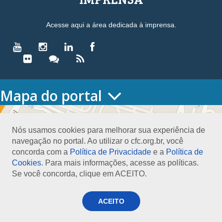
Acesse aqui a área dedicada à imprensa.
Mapa do portal
HOME
O CONSELHO
Nós usamos cookies para melhorar sua experiência de
Conselho Diretor
navegação no portal. Ao utilizar o cfc.org.br, você
Nossa Sede
concorda com a
Política de Privacidade
e a
Política de
Planejamento
Cookies
. Para mais informações, acesse as políticas.
Organograma
Se você concorda, clique em ACEITO.
Medalha João Lyra
Presidentes do CFC – Gestões anteriores
PRESIDÊNCIA
ACEITO
O Presidente