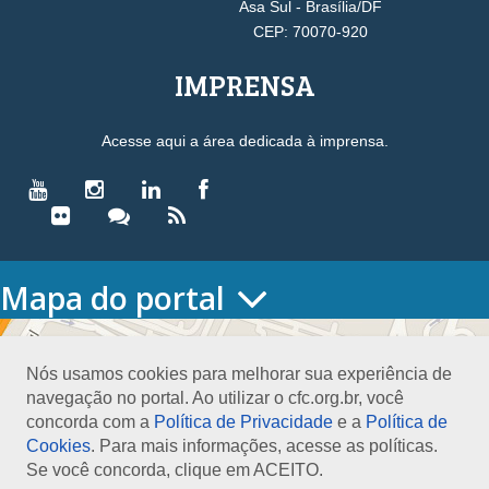
Asa Sul - Brasília/DF
CEP: 70070-920
IMPRENSA
Acesse aqui a área dedicada à imprensa.
Mapa do portal
HOME
O CONSELHO
Nós usamos cookies para melhorar sua experiência de
Conselho Diretor
navegação no portal. Ao utilizar o cfc.org.br, você
Nossa Sede
concorda com a
Política de Privacidade
e a
Política de
Planejamento
Cookies
. Para mais informações, acesse as políticas.
Organograma
Se você concorda, clique em ACEITO.
Medalha João Lyra