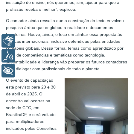
instituição de ensino, nós queremos, sim, ajudar para que a
profissão receba o melhor”, explicou.
O contador ainda ressalta que a construção do texto envolveu
pesquisa árdua que englobou a realidade e documentos
brasileiros. Houve, ainda, o foco em alinhar essa proposta às
Libras
práticas internacionais, inclusive defendidas pelas entidades
contábeis globais. Dessa forma, temas como aprendizado por
meio de competências e temáticas como tecnologia,
Voz
sustentabilidade e liderança vão preparar os futuros contadores
para dialogar com profissionais de todo o planeta.
+ Acessibilidade
O evento de capacitação
está previsto para 29 e 30
de abril de 2025. O
encontro vai ocorrer na
sede do CFC, em
Brasília/DF, e será voltado
para multiplicadores
indicados pelos Conselhos