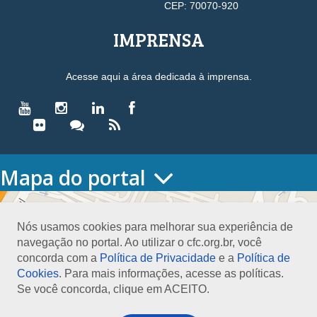
CEP: 70070-920
IMPRENSA
Acesse aqui a área dedicada à imprensa.
Mapa do portal
HOME
O CONSELHO
Nós usamos cookies para melhorar sua experiência de
Conselho Diretor
navegação no portal. Ao utilizar o cfc.org.br, você
Nossa Sede
concorda com a
Política de Privacidade
e a
Política de
Planejamento
Cookies
. Para mais informações, acesse as políticas.
Organograma
Se você concorda, clique em ACEITO.
Medalha João Lyra
Presidentes do CFC – Gestões anteriores