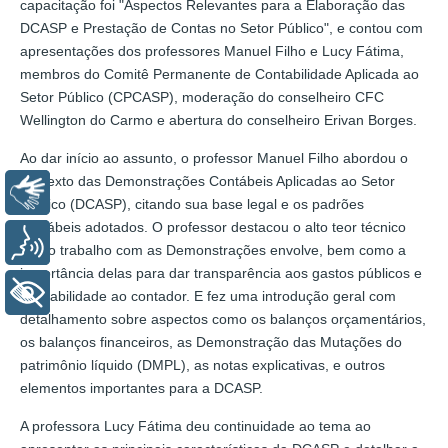
capacitação foi "Aspectos Relevantes para a Elaboração das
DCASP e Prestação de Contas no Setor Público", e contou com
apresentações dos professores Manuel Filho e Lucy Fátima,
membros do Comitê Permanente de Contabilidade Aplicada ao
Setor Público (CPCASP), moderação do conselheiro CFC
Wellington do Carmo e abertura do conselheiro Erivan Borges.
Ao dar início ao assunto, o professor Manuel Filho abordou o
contexto das Demonstrações Contábeis Aplicadas ao Setor
Libras
Público (DCASP), citando sua base legal e os padrões
contábeis adotados. O professor destacou o alto teor técnico
Voz
que o trabalho com as Demonstrações envolve, bem como a
importância delas para dar transparência aos gastos públicos e
+ Acessibilidade
confiabilidade ao contador. E fez uma introdução geral com
detalhamento sobre aspectos como os balanços orçamentários,
os balanços financeiros, as Demonstração das Mutações do
patrimônio líquido (DMPL), as notas explicativas, e outros
elementos importantes para a DCASP.
A professora Lucy Fátima deu continuidade ao tema ao