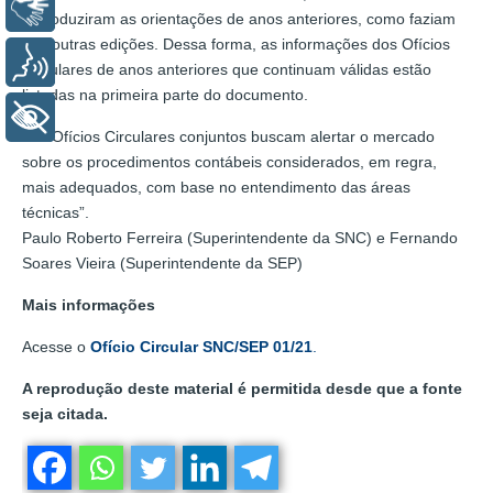
Libras
reproduziram as orientações de anos anteriores, como faziam
nas outras edições. Dessa forma, as informações dos Ofícios
Voz
Circulares de anos anteriores que continuam válidas estão
listadas na primeira parte do documento.
+ Acessibilidade
“Os Ofícios Circulares conjuntos buscam alertar o mercado
sobre os procedimentos contábeis considerados, em regra,
mais adequados, com base no entendimento das áreas
técnicas”.
Paulo Roberto Ferreira (Superintendente da SNC) e Fernando
Soares Vieira (Superintendente da SEP)
Mais informações
Acesse o
Ofício Circular SNC/SEP 01/21
.
A reprodução deste material é permitida desde que a fonte
seja citada.