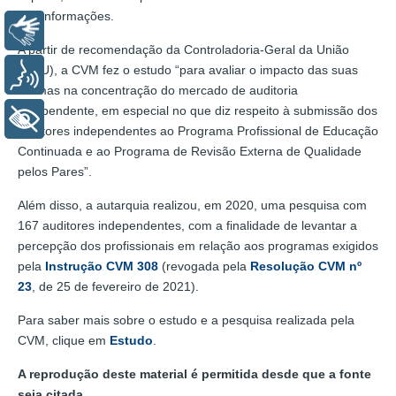
das informações.
Libras
A partir de recomendação da Controladoria-Geral da União
(CGU), a CVM fez o estudo “para avaliar o impacto das suas
Voz
normas na concentração do mercado de auditoria
independente, em especial no que diz respeito à submissão dos
+ Acessibilidade
auditores independentes ao Programa Profissional de Educação
Continuada e ao Programa de Revisão Externa de Qualidade
pelos Pares”.
Além disso, a autarquia realizou, em 2020, uma pesquisa com
167 auditores independentes, com a finalidade de levantar a
percepção dos profissionais em relação aos programas exigidos
pela
Instrução CVM 308
(revogada pela
Resolução CVM nº
23
, de 25 de fevereiro de 2021).
Para saber mais sobre o estudo e a pesquisa realizada pela
CVM, clique em
Estudo
.
A reprodução deste material é permitida desde que a fonte
seja citada.