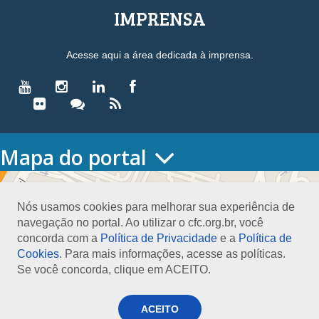
IMPRENSA
Acesse aqui a área dedicada à imprensa.
Mapa do portal
HOME
O CONSELHO
Nós usamos cookies para melhorar sua experiência de
Conselho Diretor
navegação no portal. Ao utilizar o cfc.org.br, você
Nossa Sede
concorda com a
Política de Privacidade
e a
Política de
Planejamento
Cookies
. Para mais informações, acesse as políticas.
Organograma
Se você concorda, clique em ACEITO.
Medalha João Lyra
Presidentes do CFC – Gestões anteriores
PRESIDÊNCIA
ACEITO