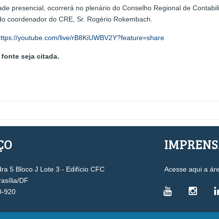
ade presencial, ocorrerá no plenário do Conselho Regional de Contabil
 do coordenador do CRE, Sr. Rogério Rokembach.
ttps://youtube.com/live/rB8KiUWBV2Y?feature=share
fonte seja citada.
ÇO
IMPREN
a 5 Bloco J Lote 3 - Edifício CFC
Acesse aqui a ár
rasília/DF
0-920