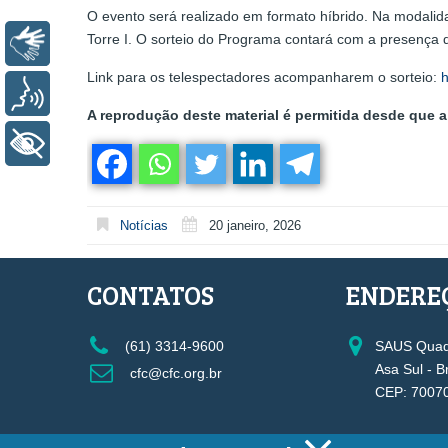
O evento será realizado em formato híbrido. Na modalid
Torre I. O sorteio do Programa contará com a presença
Libras
Link para os telespectadores acompanharem o sorteio:
h
Voz
A reprodução deste material é permitida desde que a 
+ Acessibilidade
Notícias
20 janeiro, 2026
CONTATOS
ENDERE
(61) 3314-9600
SAUS Quadr
Asa Sul - B
cfc@cfc.org.br
CEP: 7007