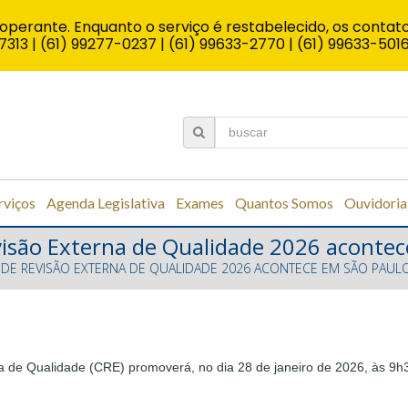
operante. Enquanto o serviço é restabelecido, os contato
7313 | (61) 99277-0237 | (61) 99633-2770 | (61) 99633-501
rviços
Agenda Legislativa
Exames
Quantos Somos
Ouvidoria
visão Externa de Qualidade 2026 aconte
 DE REVISÃO EXTERNA DE QUALIDADE 2026 ACONTECE EM SÃO PAUL
de Qualidade (CRE) promoverá, no dia 28 de janeiro de 2026, às 9h30