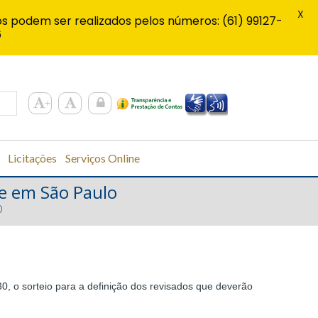
X
s podem ser realizados pelos números: (61) 99127-
6
Licitações
Serviços Online
ce em São Paulo
O
, o sorteio para a definição dos revisados que deverão