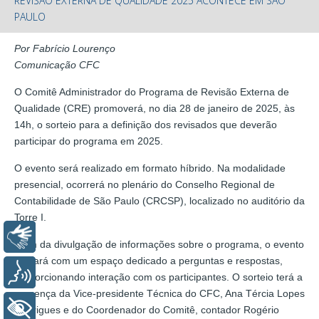
REVISÃO EXTERNA DE QUALIDADE 2025 ACONTECE EM SÃO
PAULO
Por Fabrício Lourenço
Comunicação CFC
O Comitê Administrador do Programa de Revisão Externa de
Qualidade (CRE) promoverá, no dia 28 de janeiro de 2025, às
14h, o sorteio para a definição dos revisados que deverão
participar do programa em 2025.
O evento será realizado em formato híbrido. Na modalidade
presencial, ocorrerá no plenário do Conselho Regional de
Contabilidade de São Paulo (CRCSP), localizado no auditório da
Torre I.
Libras
Além da divulgação de informações sobre o programa, o evento
contará com um espaço dedicado a perguntas e respostas,
Voz
proporcionando interação com os participantes. O sorteio terá a
presença da Vice-presidente Técnica do CFC, Ana Tércia Lopes
+ Acessibilidade
Rodrigues e do Coordenador do Comitê, contador Rogério