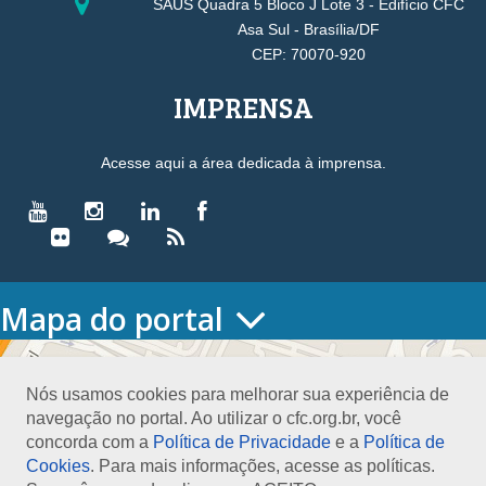
SAUS Quadra 5 Bloco J Lote 3 - Edifício CFC
Asa Sul - Brasília/DF
CEP: 70070-920
IMPRENSA
Acesse aqui a área dedicada à imprensa.
Mapa do portal
HOME
O CONSELHO
Nós usamos cookies para melhorar sua experiência de
Conselho Diretor
navegação no portal. Ao utilizar o cfc.org.br, você
Nossa Sede
concorda com a
Política de Privacidade
e a
Política de
Planejamento
Cookies
. Para mais informações, acesse as políticas.
Organograma