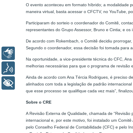
O evento aconteceu em formato híbrido; a modalidade pr
maneira virtual, basta acessar o CFCTV, no YouTube, po
Participaram do sorteio o coordenador do Comitê, conta
representantes do Grupo Assessor, Bruno e Cintia; e os
De acordo com Rokembach, o Comitê decidiu prorrogar, a
Segundo o coordenador, essa decisão foi tomada para a
Libras
Na oportunidade, a vice-presidente técnica do CFC, An
melhorias necessárias para que o programa de revisão e
Voz
Ainda de acordo com Ana Tércia Rodrigues, é preciso d
+ Acessibilidade
alinhados com toda a legislação de padrão internacional
que esse processo se qualifique cada vez mais”, finalizo
Sobre o CRE
A Revisão Externa de Qualidade, chamada de “Revisão pe
internacional e, por este motivo, foi instalado um Comi
pelo Conselho Federal de Contabilidade (CFC) e pelo Ins