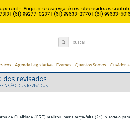
operante. Enquanto o serviço é restabelecido, os contato
7313 | (61) 99277-0237 | (61) 99633-2770 | (61) 99633-501
rviços
Agenda Legislativa
Exames
Quantos Somos
Ouvidoria
o dos revisados
DEFINIÇÃO DOS REVISADOS
na de Qualidade (CRE) realizou, nesta terça-feira (24), o sorteio par