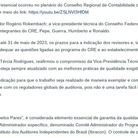
esencial ocorreu no plenário do Conselho Regional de Contabilidade 
r meio do link:
https://youtu.be/ZSLNVI3HfDM
.
dor Rogério Rokembach; a vice-presidente técnica do Conselho Federa
 integrantes do CRE, Pepe, Guerra, Humberto e Ronaldo.
té 31 de maio de 2023, os prazos para a indicação dos revisores e, t
dequar as questões ligadas ao programa do CRE e ao estabelecimento
a Tércia Rodrigues, reafirmou o compromisso da Vice-Presidência T
steja sempre atualizado com as melhores práticas de qualidade exigid
edicação para que o trabalho seja realizado de maneira exemplar e c
 e com os reguladores globais de auditoria, pois não é uma tarefa fáci
u.
los Pares”, é considerada elemento essencial de garantia da qualida
tê Administrador específico, denominado Comitê Administrador do Progr
tituto dos Auditores Independentes do Brasil (Ibracon). O controle de