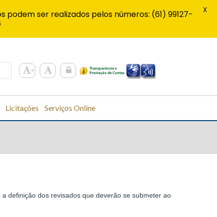
X
s podem ser realizados pelos números: (61) 99127-
6
Licitações
Serviços Online
a a definição dos revisados que deverão se submeter ao