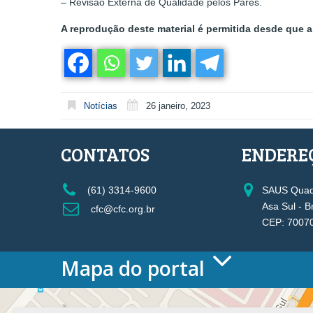
– Revisão Externa de Qualidade pelos Pares.
A reprodução deste material é permitida desde que a 
Notícias
26 janeiro, 2023
CONTATOS
ENDERE
(61) 3314-9600
SAUS Quadr
Asa Sul - B
cfc@cfc.org.br
CEP: 7007
Mapa do portal
HOME
O CONSELHO