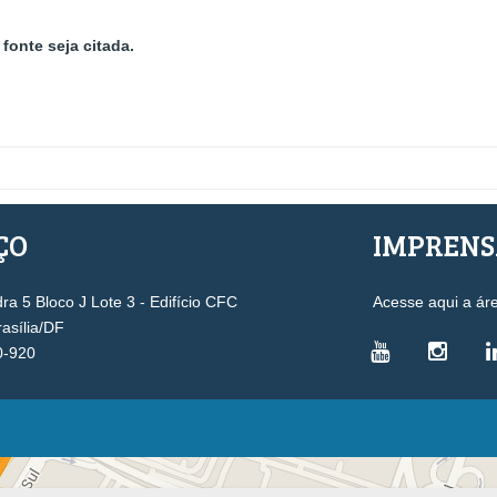
fonte seja citada.
ÇO
IMPREN
a 5 Bloco J Lote 3 - Edifício CFC
Acesse aqui a ár
rasília/DF
0-920
VICE-PRESIDÊNCIAS
Administrativa
L