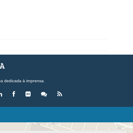
SA
ea dedicada à imprensa.
LEGISLAÇÃO
eis