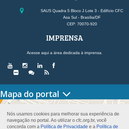
SAUS Quadra 5 Bloco J Lote 3 - Edifício CFC
Asa Sul - Brasília/DF
CEP: 70070-920
IMPRENSA
Acesse aqui a área dedicada à imprensa.
Mapa do portal
HOME
O CONSELHO
Nós usamos cookies para melhorar sua experiência de
Conselho Diretor
navegação no portal. Ao utilizar o cfc.org.br, você
Nossa Sede
concorda com a
Política de Privacidade
e a
Política de
Planejamento