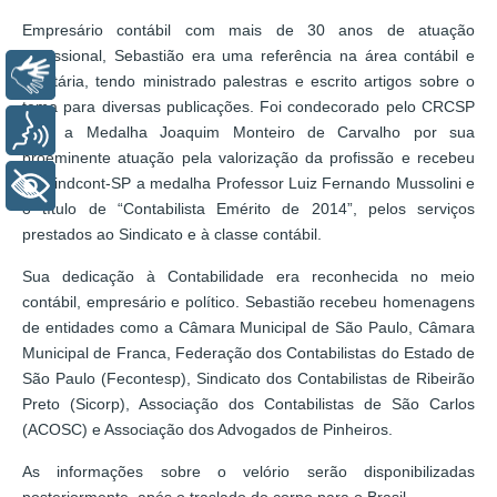
Empresário contábil com mais de 30 anos de atuação
profissional, Sebastião era uma referência na área contábil e
Libras
tributária, tendo ministrado palestras e escrito artigos sobre o
tema para diversas publicações. Foi condecorado pelo CRCSP
Voz
com a Medalha Joaquim Monteiro de Carvalho por sua
proeminente atuação pela valorização da profissão e recebeu
do Sindcont-SP a medalha Professor Luiz Fernando Mussolini e
+ Acessibilidade
o título de “Contabilista Emérito de 2014”, pelos serviços
prestados ao Sindicato e à classe contábil.
Sua dedicação à Contabilidade era reconhecida no meio
contábil, empresário e político. Sebastião recebeu homenagens
de entidades como a Câmara Municipal de São Paulo, Câmara
Municipal de Franca, Federação dos Contabilistas do Estado de
São Paulo (Fecontesp), Sindicato dos Contabilistas de Ribeirão
Preto (Sicorp), Associação dos Contabilistas de São Carlos
(ACOSC) e Associação dos Advogados de Pinheiros.
As informações sobre o velório serão disponibilizadas