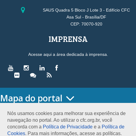
SAUS Quadra 5 Bloco J Lote 3 - Edifício CFC
Asa Sul - Brasília/DF
CEP: 70070-920
IMPRENSA
Acesse aqui a área dedicada à imprensa.
Mapa do portal
HOME
O CONSELHO
Nós usamos cookies para melhorar sua experiência de
navegação no portal. Ao utilizar o cfc.org.br, você
Conselho Diretor
concorda com a
Política de Privacidade
e a
Política de
Nossa Sede
Cookies
. Para mais informações, acesse as políticas.
Planejamento