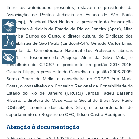
Entre as autoridades presentes, estavam o presidente da
Associação de Peritos Judiciais do Estado de São Paulo
(Apejesp), Paschoal Rizzi Naddeo, a presidente da Associação
Libras
dos Peritos Judiciais do Estado do Rio de Janeiro (Aperj), Nina
Verônica Santos do Canto, o diretor cultural do Sindicato dos
Voz
Contabilistas de São Paulo (Sindcont-SP), Geraldo Carlos Lima,
o diretor da Confederação Nacional das Profissões Liberais
+ Acessibilidade
(CNPL) e tesoureiro da Apejesp, Almir da Silva Mota, o
conselheiro do CRCSP e presidente na gestão 2014-2015,
Claudio Filippi, o presidente do Conselho na gestão 2008-2009,
Sergio Prado de Mello, a conselheira do CRCSP Ana Maria
Costa, o conselheiro do Conselho Regional de Contabilidade do
Estado do Rio de Janeiro (CRCRJ) Jarbas Tadeu Barsanti
Ribeiro, a diretora do Observatório Social do Brasil-São Paulo
(OSB-SP), Leonilda dos Santos Silva, e o coordenador do
departamento de Registro do CFC, Edson Castro Rodrigues.
Atenção à documentação
A Resolução CFC n.º 1.502/2016 estabelece que até 31 de