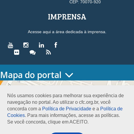
CEP: 70070-920
IMPRENSA
Acesse aqui a área dedicada à imprensa.
Mapa do portal
HOME
O CONSELHO
Nós usamos cookies para melhorar sua experiência de
Conselho Diretor
navegação no portal. Ao utilizar o cfc.org.br, você
Nossa Sede
concorda com a
Política de Privacidade
e a
Política de
Planejamento
Cookies
. Para mais informações, acesse as políticas.
Organograma
Se você concorda, clique em ACEITO.
Medalha João Lyra
Presidentes do CFC – Gestões anteriores