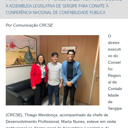
À ASSEMBLEIA LEGISLATIVA DE SERGIPE PARA CONVITE À
CONFERÊNCIA NACIONAL DE CONTABILIDADE PÚBLICA
Por Comunicação CRCSE
O
diretor
executi
vo do
Consel
ho
Region
al de
Contabi
lidade
de
Sergipe
(CRCSE), Thiago Mendonça, acompanhado da chefe de
Desenvolvimento Profissional, Marta Nunes, esteve em visita
institucional ao diretor-geral da Assembleia Legislativa de