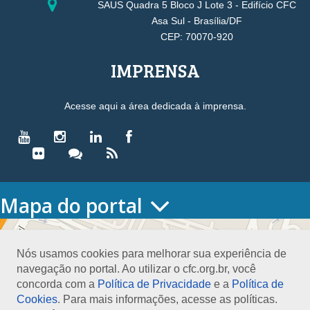
SAUS Quadra 5 Bloco J Lote 3 - Edifício CFC
Asa Sul - Brasília/DF
CEP: 70070-920
IMPRENSA
Acesse aqui a área dedicada à imprensa.
Mapa do portal
HOME
O CONSELHO
Nós usamos cookies para melhorar sua experiência de
Conselho Diretor
navegação no portal. Ao utilizar o cfc.org.br, você
Nossa Sede
concorda com a
Política de Privacidade
e a
Política de
Planejamento
Cookies
. Para mais informações, acesse as políticas.
Organograma