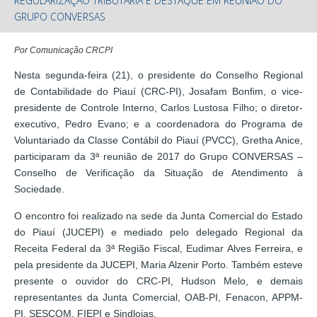
REGULARIZAÇÃO TRIBUTÁRIA É DESTAQUE EM REUNIÃO DO
GRUPO CONVERSAS
Por Comunicação CRCPI
Nesta segunda-feira (21), o presidente do Conselho Regional
de Contabilidade do Piauí (CRC-PI), Josafam Bonfim, o vice-
presidente de Controle Interno, Carlos Lustosa Filho; o diretor-
executivo, Pedro Evano; e a coordenadora do Programa de
Voluntariado da Classe Contábil do Piauí (PVCC), Gretha Anice,
participaram da 3ª reunião de 2017 do Grupo CONVERSAS –
Conselho de Verificação da Situação de Atendimento à
Sociedade.
O encontro foi realizado na sede da Junta Comercial do Estado
do Piauí (JUCEPI) e mediado pelo delegado Regional da
Receita Federal da 3ª Região Fiscal, Eudimar Alves Ferreira, e
pela presidente da JUCEPI, Maria Alzenir Porto. Também esteve
presente o ouvidor do CRC-PI, Hudson Melo, e demais
representantes da Junta Comercial, OAB-PI, Fenacon, APPM-
PI, SESCOM, FIEPI e Sindlojas.