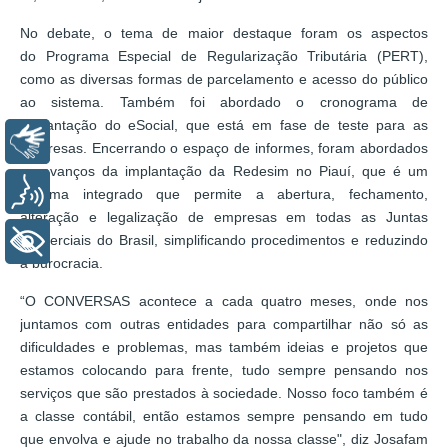
No debate, o tema de maior destaque foram os aspectos
do Programa Especial de Regularização Tributária (PERT),
como as diversas formas de parcelamento e acesso do público
ao sistema. Também foi abordado o cronograma de
implantação do eSocial, que está em fase de teste para as
Libras
empresas. Encerrando o espaço de informes, foram abordados
os avanços da implantação da Redesim no Piauí, que é um
Voz
sistema integrado que permite a abertura, fechamento,
alteração e legalização de empresas em todas as Juntas
Comerciais do Brasil, simplificando procedimentos e reduzindo
+ Acessibilidade
a burocracia.
“O CONVERSAS acontece a cada quatro meses, onde nos
juntamos com outras entidades para compartilhar não só as
dificuldades e problemas, mas também ideias e projetos que
estamos colocando para frente, tudo sempre pensando nos
serviços que são prestados à sociedade. Nosso foco também é
a classe contábil, então estamos sempre pensando em tudo
que envolva e ajude no trabalho da nossa classe", diz Josafam