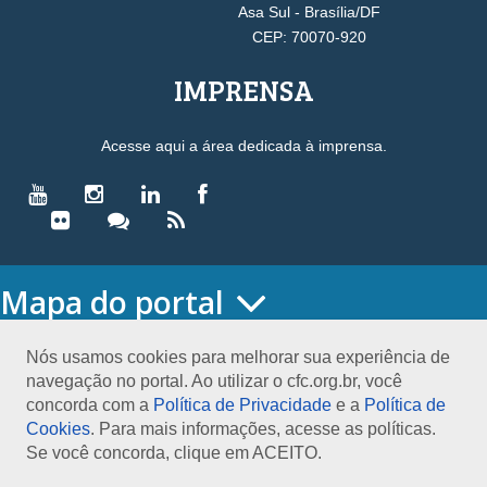
Asa Sul - Brasília/DF
CEP: 70070-920
IMPRENSA
Acesse aqui a área dedicada à imprensa.
Mapa do portal
HOME
O CONSELHO
Nós usamos cookies para melhorar sua experiência de
navegação no portal. Ao utilizar o cfc.org.br, você
Conselho Diretor
concorda com a
Política de Privacidade
e a
Política de
Nossa Sede
Cookies
. Para mais informações, acesse as políticas.
Planejamento
Se você concorda, clique em ACEITO.
Organograma
Medalha João Lyra