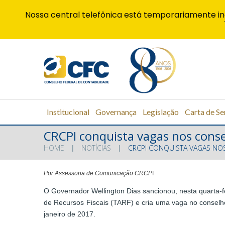
Nossa central telefônica está temporariamente in
Institucional
Governança
Legislação
Carta de Se
CRCPI conquista vagas nos conse
HOME
NOTÍCIAS
CRCPI CONQUISTA VAGAS NO
Por Assessoria de Comunicação CRCP
I
O Governador Wellington Dias sancionou, nesta quarta-fe
de Recursos Fiscais (TARF) e cria uma vaga no conselho
janeiro de 2017.