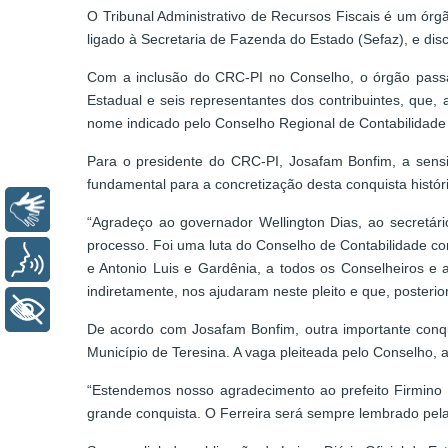
O Tribunal Administrativo de Recursos Fiscais é um órgã
ligado à Secretaria de Fazenda do Estado (Sefaz), e disci
Com a inclusão do CRC-PI no Conselho, o órgão passa
Estadual e seis representantes dos contribuintes, que,
nome indicado pelo Conselho Regional de Contabilidade 
Para o presidente do CRC-PI, Josafam Bonfim, a sensib
fundamental para a concretização desta conquista históri
Libras
“Agradeço ao governador Wellington Dias, ao secretári
processo. Foi uma luta do Conselho de Contabilidade co
Voz
e Antonio Luis e Gardênia, a todos os Conselheiros e 
indiretamente, nos ajudaram neste pleito e que, posteri
+ Acessibilidade
De acordo com Josafam Bonfim, outra importante conqu
Município de Teresina. A vaga pleiteada pelo Conselho, a
“Estendemos nosso agradecimento ao prefeito Firmino F
grande conquista. O Ferreira será sempre lembrado pela 