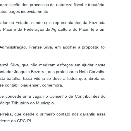
preciação dos processos de natureza fiscal e tributária,
ibutos pagos indevidamente.
ador do Estado, sendo seis representantes da Fazenda
o Piauí e da Federação da Agricultura do Piauí, terá um
dministração, Franzé Silva, em acolher a proposta, foi
Franzé Silva, que não mediram esforços em ajudar neste
contador Joaquim Bezerra, aos professores Neto Carvalho
a batalha. Essa vitória se deve a todos que, direta ou
sse contábil piauiense”, comemora.
 que concede uma vaga no Conselho de Contribuintes do
ódigo Tributário do Município.
rreira, que desde o primeiro contato nos garantiu essa
idente do CRC-PI.