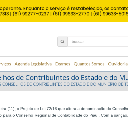
operante. Enquanto o serviço é restabelecido, os contato
7313 | (61) 99277-0237 | (61) 99633-2770 | (61) 99633-501
rviços
Agenda Legislativa
Exames
Quantos Somos
Ouvidoria
lhos de Contribuintes do Estado e do Mu
S CONSELHOS DE CONTRIBUINTES DO ESTADO E DO MUNICÍPIO DE T
ira (11), o Projeto de Lei 72/16 que altera a denominação do Conselho
 para o Conselho Regional de Contabilidade do Piauí. Com a sanção, 