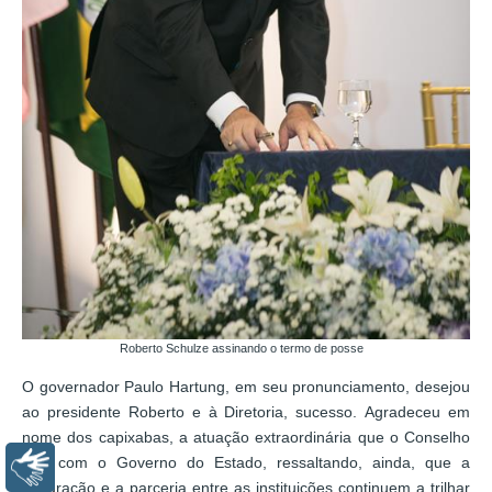
Roberto Schulze assinando o termo de posse
O governador Paulo Hartung, em seu pronunciamento, desejou
ao presidente Roberto e à Diretoria, sucesso. Agradeceu em
nome dos capixabas, a atuação extraordinária que o Conselho
tem com o Governo do Estado, ressaltando, ainda, que a
Libras
integração e a parceria entre as instituições continuem a trilhar