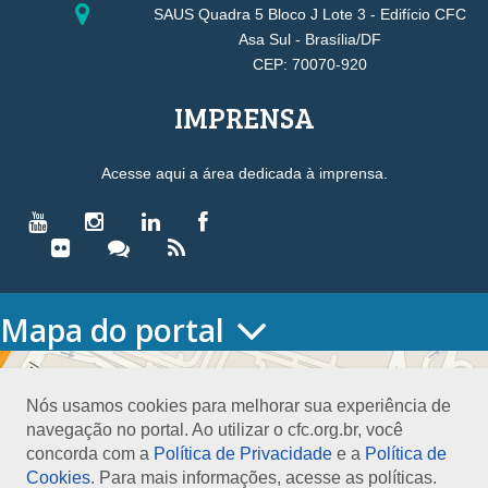
SAUS Quadra 5 Bloco J Lote 3 - Edifício CFC
Asa Sul - Brasília/DF
CEP: 70070-920
IMPRENSA
Acesse aqui a área dedicada à imprensa.
Mapa do portal
HOME
O CONSELHO
Nós usamos cookies para melhorar sua experiência de
Conselho Diretor
navegação no portal. Ao utilizar o cfc.org.br, você
Nossa Sede
concorda com a
Política de Privacidade
e a
Política de
Planejamento
Cookies
. Para mais informações, acesse as políticas.
Organograma