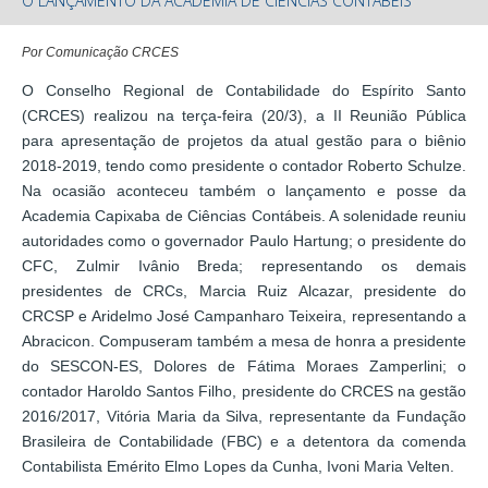
O LANÇAMENTO DA ACADEMIA DE CIÊNCIAS CONTÁBEIS
Por Comunicação CRCES
O Conselho Regional de Contabilidade do Espírito Santo
(CRCES) realizou na terça-feira (20/3), a II Reunião Pública
para apresentação de projetos da atual gestão para o biênio
2018-2019, tendo como presidente o contador Roberto Schulze.
Na ocasião aconteceu também o lançamento e posse da
Academia Capixaba de Ciências Contábeis. A solenidade reuniu
autoridades como o governador Paulo Hartung; o presidente do
CFC, Zulmir Ivânio Breda; representando os demais
presidentes de CRCs, Marcia Ruiz Alcazar, presidente do
CRCSP e Aridelmo José Campanharo Teixeira, representando a
Abracicon. Compuseram também a mesa de honra a presidente
do SESCON-ES, Dolores de Fátima Moraes Zamperlini; o
contador Haroldo Santos Filho, presidente do CRCES na gestão
2016/2017, Vitória Maria da Silva, representante da Fundação
Brasileira de Contabilidade (FBC) e a detentora da comenda
Contabilista Emérito Elmo Lopes da Cunha, Ivoni Maria Velten.