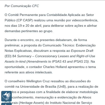
Por Comunicação CFC
O Comitê Permanente para Contabilidade Aplicada ao Setor
Público (CP CASP) realizou uma reunião por videoconferência,
nos dias 19 e 20 de abril, para deliberar sobre ações e alinhar
demandas pertinentes ao grupo.
Durante o encontro, os presentes debateram, de forma
preliminar, a proposta do Comunicado Técnico: Evidenciação
Notas Explicativas, discutiram a resposta ao
Exposure Draft
(ED) 84
Summary – Concessionary Leases and Right-of-Use
Assets In-kind (Amendments to IPSAS
43
and IPSAS
23
)
. Na
oportunidade, o contador Charles Holland apresentou o tema
referente aos ativos intelectuais.
O conselheiro Wellington Cruz ressaltou as discussões do
comitê na Universidade de Brasília (UnB), para a realização de
estudos e pesquisas com a finalidade de elaborar metodologia
Libras
de reconhecimento, mensuração e evidenciação de Ativos
Culturais (
Heritage Assets
) do Instituto Nacional de Serviço