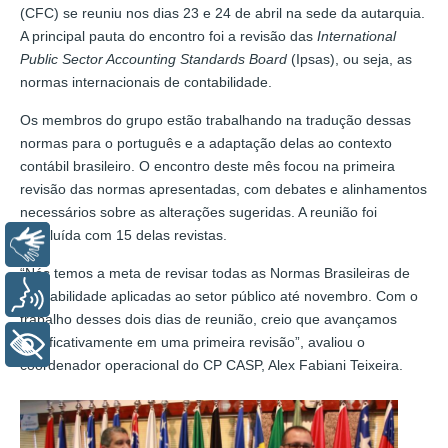
(CFC) se reuniu nos dias 23 e 24 de abril na sede da autarquia.
A principal pauta do encontro foi a revisão das
International
Public Sector Accounting Standards Board
(Ipsas), ou seja, as
normas internacionais de contabilidade.
Os membros do grupo estão trabalhando na tradução dessas
normas para o português e a adaptação delas ao contexto
contábil brasileiro. O encontro deste mês focou na primeira
revisão das normas apresentadas, com debates e alinhamentos
necessários sobre as alterações sugeridas. A reunião foi
concluída com 15 delas revistas.
Libras
“Nós temos a meta de revisar todas as Normas Brasileiras de
Voz
Contabilidade aplicadas ao setor público até novembro. Com o
trabalho desses dois dias de reunião, creio que avançamos
significativamente em uma primeira revisão”, avaliou o
+ Acessibilidade
coordenador operacional do CP CASP, Alex Fabiani Teixeira.