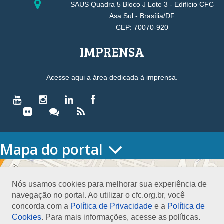
SAUS Quadra 5 Bloco J Lote 3 - Edifício CFC
Asa Sul - Brasília/DF
CEP: 70070-920
IMPRENSA
Acesse aqui a área dedicada à imprensa.
Mapa do portal
HOME
O CONSELHO
Nós usamos cookies para melhorar sua experiência de
Conselho Diretor
navegação no portal. Ao utilizar o cfc.org.br, você
Nossa Sede
concorda com a
Política de Privacidade
e a
Política de
Planejamento
Cookies
. Para mais informações, acesse as políticas.
Organograma