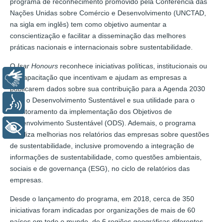
programa de reconhecimento promovido pela Conferência das
Nações Unidas sobre Comércio e Desenvolvimento (UNCTAD,
na sigla em inglês) tem como objetivo aumentar a
conscientização e facilitar a disseminação das melhores
práticas nacionais e internacionais sobre sustentabilidade.
O
Isar Honours
reconhece iniciativas políticas, institucionais ou
de capacitação que incentivam e ajudam as empresas a
Libras
publicarem dados sobre sua contribuição para a Agenda 2030
para o Desenvolvimento Sustentável e sua utilidade para o
Voz
monitoramento da implementação dos Objetivos de
Desenvolvimento Sustentável (ODS). Ademais, o programa
+ Acessibilidade
viabiliza melhorias nos relatórios das empresas sobre questões
de sustentabilidade, inclusive promovendo a integração de
informações de sustentabilidade, como questões ambientais,
sociais e de governança (ESG), no ciclo de relatórios das
empresas.
Desde o lançamento do programa, em 2018, cerca de 350
iniciativas foram indicadas por organizações de mais de 60
países em todo o mundo, de 6 regiões geográficas diferentes.