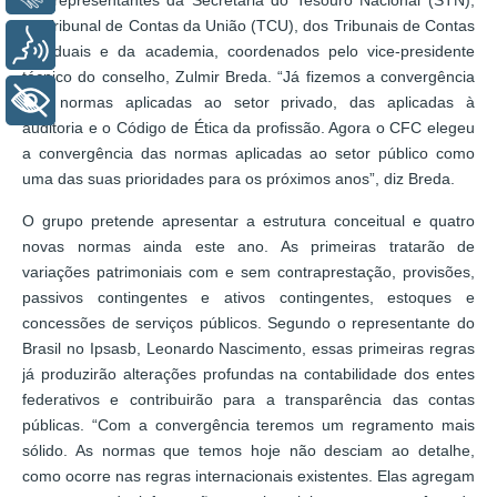
por representantes da Secretaria do Tesouro Nacional (STN),
do Tribunal de Contas da União (TCU), dos Tribunais de Contas
Voz
Estaduais e da academia, coordenados pelo vice-presidente
técnico do conselho, Zulmir Breda. “Já fizemos a convergência
+ Acessibilidade
das normas aplicadas ao setor privado, das aplicadas à
auditoria e o Código de Ética da profissão. Agora o CFC elegeu
a convergência das normas aplicadas ao setor público como
uma das suas prioridades para os próximos anos”, diz Breda.
O grupo pretende apresentar a estrutura conceitual e quatro
novas normas ainda este ano. As primeiras tratarão de
variações patrimoniais com e sem contraprestação, provisões,
passivos contingentes e ativos contingentes, estoques e
concessões de serviços públicos. Segundo o representante do
Brasil no Ipsasb, Leonardo Nascimento, essas primeiras regras
já produzirão alterações profundas na contabilidade dos entes
federativos e contribuirão para a transparência das contas
públicas. “Com a convergência teremos um regramento mais
sólido. As normas que temos hoje não desciam ao detalhe,
como ocorre nas regras internacionais existentes. Elas agregam