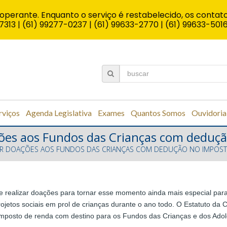
operante. Enquanto o serviço é restabelecido, os contato
7313 | (61) 99277-0237 | (61) 99633-2770 | (61) 99633-501
rviços
Agenda Legislativa
Exames
Quantos Somos
Ouvidoria
ões aos Fundos das Crianças com deduç
ER DOAÇÕES AOS FUNDOS DAS CRIANÇAS COM DEDUÇÃO NO IMPOST
e realizar doações para tornar esse momento ainda mais especial pa
jetos sociais em prol de crianças durante o ano todo. O Estatuto da 
imposto de renda com destino para os Fundos das Crianças e dos Adol