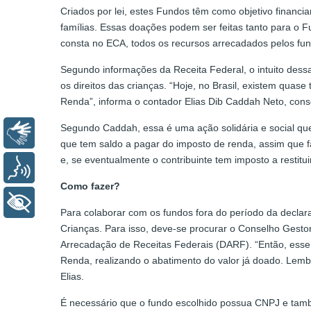
Criados por lei, estes Fundos têm como objetivo financi
famílias. Essas doações podem ser feitas tanto para o 
consta no ECA, todos os recursos arrecadados pelos fu
Segundo informações da Receita Federal, o intuito dessa
os direitos das crianças. “Hoje, no Brasil, existem quas
Renda”, informa o contador Elias Dib Caddah Neto, con
Segundo Caddah, essa é uma ação solidária e social que
Libras
que tem saldo a pagar do imposto de renda, assim que f
e, se eventualmente o contribuinte tem imposto a restitui
Voz
Como fazer?
+ Acessibilidade
Para colaborar com os fundos fora do período da decla
Crianças. Para isso, deve-se procurar o Conselho Gest
Arrecadação de Receitas Federais (DARF). “Então, esse
Renda, realizando o abatimento do valor já doado. Lemb
Elias.
É necessário que o fundo escolhido possua CNPJ e também