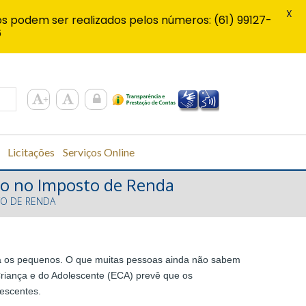
X
s podem ser realizados pelos números: (61) 99127-
6
Licitações
Serviços Online
ão no Imposto de Renda
O DE RENDA
ra os pequenos. O que muitas pessoas ainda não sabem
Criança e do Adolescente (ECA) prevê que os
escentes.