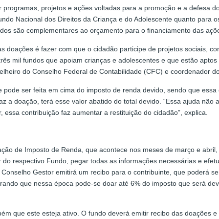
ar programas, projetos e ações voltadas para a promoção e a defesa d
Fundo Nacional dos Direitos da Criança e do Adolescente quanto para 
ndos são complementares ao orçamento para o financiamento das ações
s doações é fazer com que o cidadão participe de projetos sociais, con
e três mil fundos que apoiam crianças e adolescentes e que estão apto
selheiro do Conselho Federal de Contabilidade (CFC) e coordenador d
 pode ser feita em cima do imposto de renda devido, sendo que essa d
az a doação, terá esse valor abatido do total devido. “Essa ajuda nã
r, essa contribuição faz aumentar a restituição do cidadão”, explica.
ração de Imposto de Renda, que acontece nos meses de março e abril,
or do respectivo Fundo, pegar todas as informações necessárias e ef
 Conselho Gestor emitirá um recibo para o contribuinte, que poderá 
rando que nessa época pode-se doar até 6% do imposto que será devid
 que este esteja ativo. O fundo deverá emitir recibo das doações e d