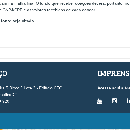
am na malha fina. O fundo que receber doações deverá, portanto, no 
 o CNPJ/CPF e os valores recebidos de cada doador.
fonte seja citada.
ÇO
IMPREN
a 5 Bloco J Lote 3 - Edifício CFC
Acesse aqui a ár
rasília/DF
0-920