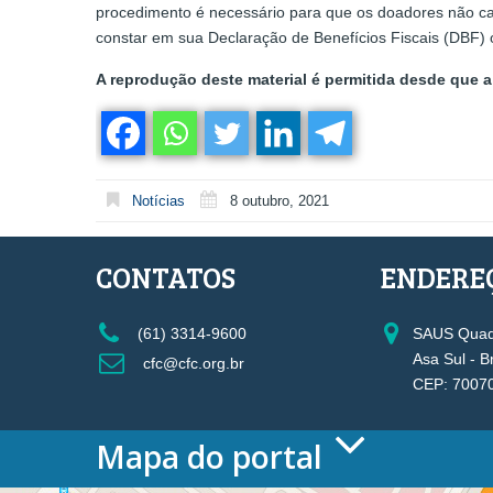
procedimento é necessário para que os doadores não cai
constar em sua Declaração de Benefícios Fiscais (DBF)
A reprodução deste material é permitida desde que a 
Notícias
8 outubro, 2021
CONTATOS
ENDERE
(61) 3314-9600
SAUS Quadr
Asa Sul - B
cfc@cfc.org.br
CEP: 7007
Mapa do portal