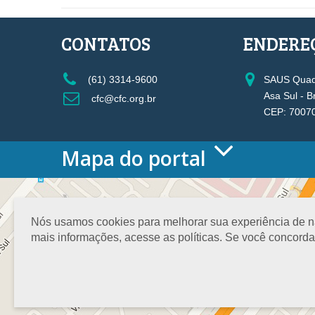
CONTATOS
ENDERE
(61) 3314-9600
SAUS Quadr
Asa Sul - B
cfc@cfc.org.br
CEP: 7007
Mapa do portal
HOME
O CONSELHO
Conselho Diretor
Nós usamos cookies para melhorar sua experiência de nav
Nossa Sede
mais informações, acesse as políticas. Se você concord
Planejamento
Organograma
Medalha João Lyra
Presidentes do CFC – Gestões anteriores