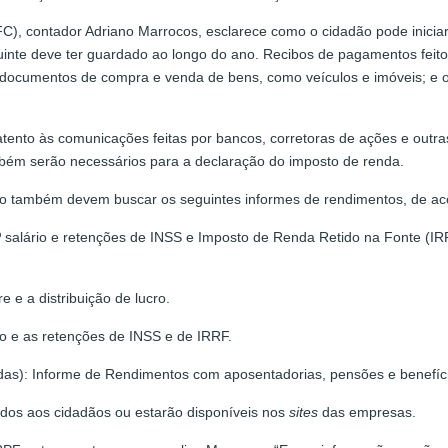
C), contador Adriano Marrocos, esclarece como o cidadão pode inicia
inte deve ter guardado ao longo do ano. Recibos de pagamentos feitos 
rios; documentos de compra e venda de bens, como veículos e imóveis; 
atento às comunicações feitas por bancos, corretoras de ações e outras 
bém serão necessários para a declaração do imposto de renda.
ão também devem buscar os seguintes informes de rendimentos, de ac
 salário e retenções de INSS e Imposto de Renda Retido na Fonte (IR
 e a distribuição de lucro.
o e as retenções de INSS e de IRRF.
adas): Informe de Rendimentos com aposentadorias, pensões e benefíc
ados aos cidadãos ou estarão disponíveis nos
sites
das empresas.