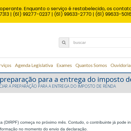
operante. Enquanto o serviço é restabelecido, os contato
7313 | (61) 99277-0237 | (61) 99633-2770 | (61) 99633-501
rviços
Agenda Legislativa
Exames
Quantos Somos
Ouvidoria
a preparação para a entrega do imposto 
ICIAR A PREPARAÇÃO PARA A ENTREGA DO IMPOSTO DE RENDA
a (DIRPF) começa no próximo mês. Contudo, o contribuinte já pode in
 informação no momento do envio da declaração.