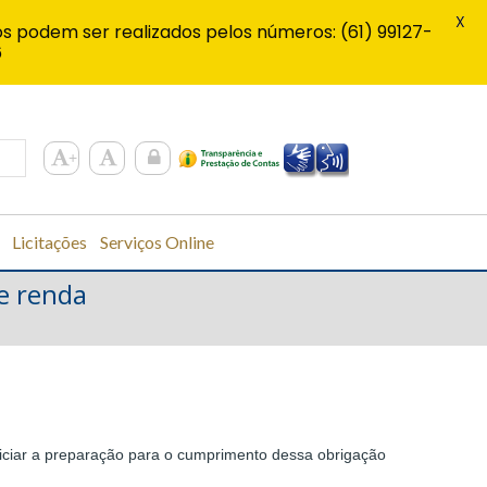
X
s podem ser realizados pelos números: (61) 99127-
6
Licitações
Serviços Online
de renda
iciar a preparação para o cumprimento dessa obrigação