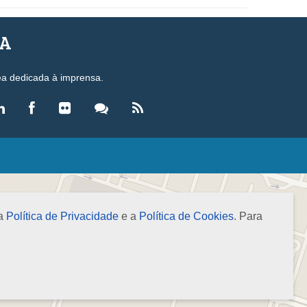
SA
ea dedicada à imprensa.
LEGISLAÇÃO
eis
ecretos-Lei
 a
Política de Privacidade
e a
Política de Cookies
. Para
esoluções
ormas Brasileiras de Contabilidade
nstruções Normativas
úmulas
NOTÍCIAS