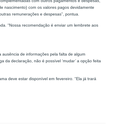
o complementadas com outros pagamentos e despesas,
de nascimento) com os valores pagos devidamente
e outras remunerações e despesas”, pontua.
enda. “Nossa recomendação é enviar um lembrete aos
a ausência de informações pela falta de algum
ga da declaração, não é possível ‘mudar’ a opção feita
a deve estar disponível em fevereiro. “Ela já trará