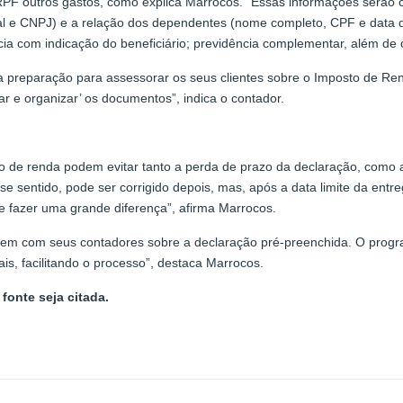
PF outros gastos, como explica Marrocos. “Essas informações serã
al e CNPJ) e a relação dos dependentes (nome completo, CPF e data 
ícia com indicação do beneficiário; previdência complementar, além d
 preparação para assessorar os seus clientes sobre o Imposto de R
ar e organizar’ os documentos”, indica o contador.
o de renda podem evitar tanto a perda de prazo da declaração, como 
e sentido, pode ser corrigido depois, mas, após a data limite da entre
e fazer uma grande diferença”, afirma Marrocos.
sem com seus contadores sobre a declaração pré-preenchida. O program
ais, facilitando o processo”, destaca Marrocos.
fonte seja citada.