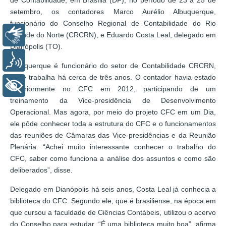
setembro, os contadores Marco Aurélio Albuquerque,
funcionário do Conselho Regional de Contabilidade do Rio
Grande do Norte (CRCRN), e Eduardo Costa Leal, delegado em
Libras
Dianópolis (TO).
Voz
Albuquerque é funcionário do setor de Contabilidade CRCRN,
onde trabalha há cerca de três anos. O contador havia estado
+ Acessibilidade
anteriormente no CFC em 2012, participando de um
treinamento da Vice-presidência de Desenvolvimento
Operacional. Mas agora, por meio do projeto CFC em um Dia,
ele pôde conhecer toda a estrutura do CFC e o funcionamentos
das reuniões de Câmaras das Vice-presidências e da Reunião
Plenária. “Achei muito interessante conhecer o trabalho do
CFC, saber como funciona a análise dos assuntos e como são
deliberados”, disse.
Delegado em Dianópolis há seis anos, Costa Leal já conhecia a
biblioteca do CFC. Segundo ele, que é brasiliense, na época em
que cursou a faculdade de Ciências Contábeis, utilizou o acervo
do Conselho para estudar. “É uma biblioteca muito boa”, afirma