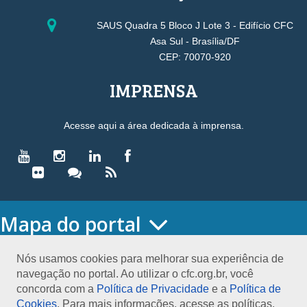
SAUS Quadra 5 Bloco J Lote 3 - Edifício CFC
Asa Sul - Brasília/DF
CEP: 70070-920
IMPRENSA
Acesse aqui a área dedicada à imprensa.
Mapa do portal
HOME
O CONSELHO
Nós usamos cookies para melhorar sua experiência de
navegação no portal. Ao utilizar o cfc.org.br, você
Conselho Diretor
concorda com a
Política de Privacidade
e a
Política de
Nossa Sede
Cookies
. Para mais informações, acesse as políticas.
Planejamento