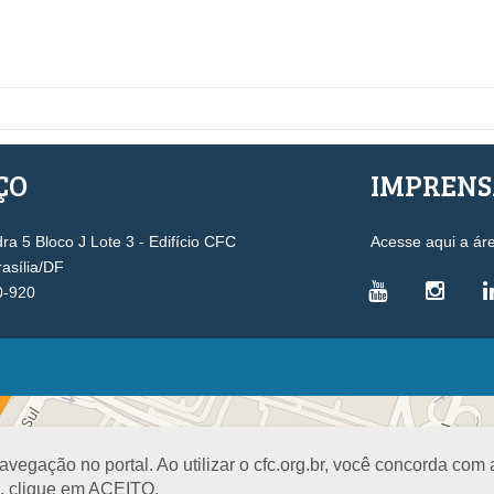
ÇO
IMPREN
a 5 Bloco J Lote 3 - Edifício CFC
Acesse aqui a ár
rasília/DF
0-920
VICE-PRESIDÊNCIAS
Administrativa
L
Controle Interno
D
egação no portal. Ao utilizar o cfc.org.br, você concorda com
Desenvolvimento Profissional
R
a, clique em ACEITO.