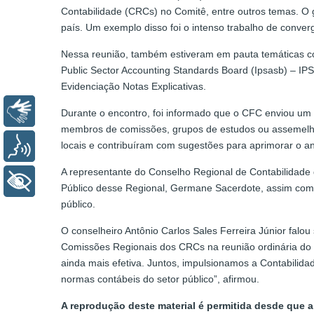
Contabilidade (CRCs) no Comitê, entre outros temas. O 
país. Um exemplo disso foi o intenso trabalho de conve
Nessa reunião, também estiveram em pauta temáticas c
Public Sector Accounting Standards Board (Ipsasb) – IP
Evidenciação Notas Explicativas.
Libras
Durante o encontro, foi informado que o CFC enviou um
membros de comissões, grupos de estudos ou assemelhad
locais e contribuíram com sugestões para aprimorar o a
Voz
A representante do Conselho Regional de Contabilidade
+ Acessibilidade
Público desse Regional, Germane Sacerdote, assim com
público.
O conselheiro Antônio Carlos Sales Ferreira Júnior falou
Comissões Regionais dos CRCs na reunião ordinária do 
ainda mais efetiva. Juntos, impulsionamos a Contabilid
normas contábeis do setor público”, afirmou.
A reprodução deste material é permitida desde que a 