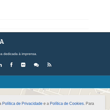
SA
ea dedicada à imprensa.
LEGISLAÇÃO
eis
ecretos-Lei
 a
Política de Privacidade
e a
Política de Cookies
. Para
esoluções