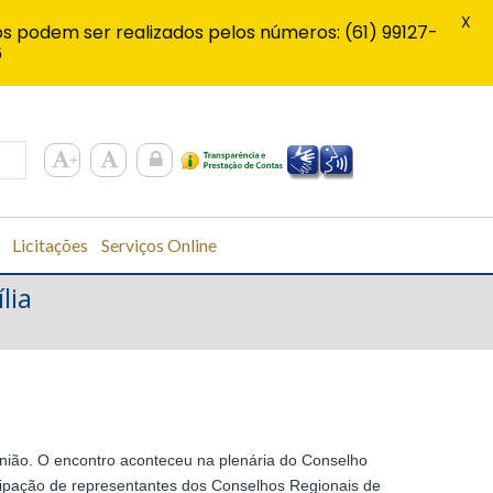
X
s podem ser realizados pelos números: (61) 99127-
6
Licitações
Serviços Online
lia
união. O encontro aconteceu na plenária do Conselho
icipação de representantes dos Conselhos Regionais de