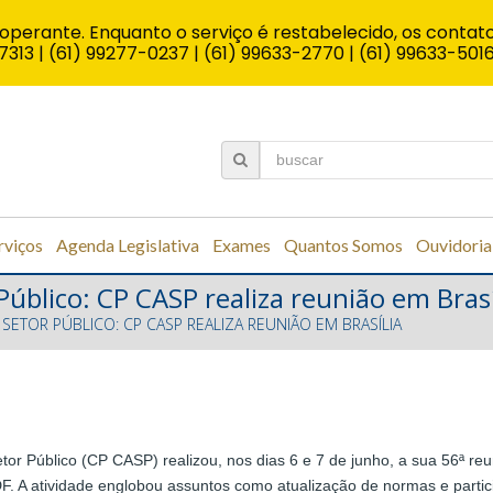
operante. Enquanto o serviço é restabelecido, os contato
7313 | (61) 99277-0237 | (61) 99633-2770 | (61) 99633-501
rviços
Agenda Legislativa
Exames
Quantos Somos
Ouvidoria
Público: CP CASP realiza reunião em Brasí
SETOR PÚBLICO: CP CASP REALIZA REUNIÃO EM BRASÍLIA
or Público (CP CASP) realizou, nos dias 6 e 7 de junho, a sua 56ª re
/DF. A atividade englobou assuntos como atualização de normas e part