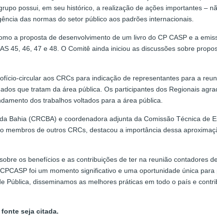
grupo possui, em seu histórico, a realização de ações importantes –
rgência das normas do setor público aos padrões internacionais.
omo a proposta de desenvolvimento de um livro do CP CASP e a emiss
SAS 45, 46, 47 e 48. O Comitê ainda iniciou as discussões sobre pro
 ofício-circular aos CRCs para indicação de representantes para a r
os que tratam da área pública. Os participantes dos Regionais agra
ndamento dos trabalhos voltados para a área pública.
 da Bahia (CRCBA) e coordenadora adjunta da Comissão Técnica de Es
o membros de outros CRCs, destacou a importância dessa aproximação
 sobre os benefícios e as contribuições de ter na reunião contadores 
CPCASP foi um momento significativo e uma oportunidade única para 
ade Pública, disseminamos as melhores práticas em todo o país e cont
fonte seja citada.