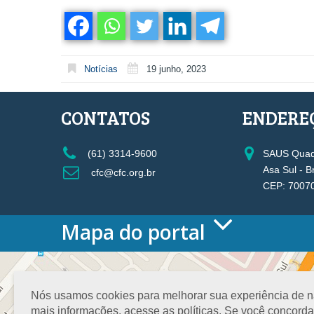
Notícias
19 junho, 2023
CONTATOS
ENDERE
(61) 3314-9600
SAUS Quadr
Asa Sul - B
cfc@cfc.org.br
CEP: 7007
Mapa do portal
HOME
O CONSELHO
Conselho Diretor
Nós usamos cookies para melhorar sua experiência de nav
Nossa Sede
mais informações, acesse as políticas. Se você concord