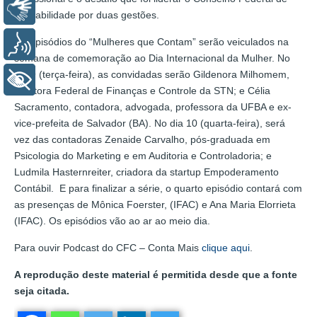
Libras
Contabilidade por duas gestões.
Os episódios do “Mulheres que Contam” serão veiculados na
Voz
semana de comemoração ao Dia Internacional da Mulher. No
dia 9 (terça-feira), as convidadas serão Gildenora Milhomem,
+ Acessibilidade
Auditora Federal de Finanças e Controle da STN; e Célia
Sacramento, contadora, advogada, professora da UFBA e ex-
vice-prefeita de Salvador (BA). No dia 10 (quarta-feira), será
vez das contadoras Zenaide Carvalho, pós-graduada em
Psicologia do Marketing e em Auditoria e Controladoria; e
Ludmila Hasternreiter, criadora da startup Empoderamento
Contábil. E para finalizar a série, o quarto episódio contará com
as presenças de Mônica Foerster, (IFAC) e Ana Maria Elorrieta
(IFAC). Os episódios vão ao ar ao meio dia.
Para ouvir Podcast do CFC – Conta Mais
clique aqui
.
A reprodução deste material é permitida desde que a fonte
seja citada.