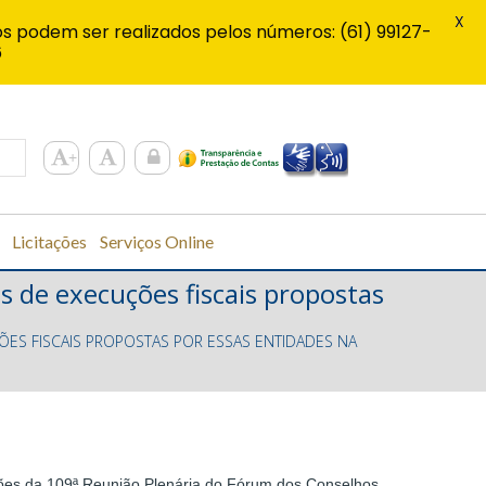
X
s podem ser realizados pelos números: (61) 99127-
6
Licitações
Serviços Online
s de execuções fiscais propostas
ES FISCAIS PROPOSTAS POR ESSAS ENTIDADES NA
es da 109ª Reunião Plenária do Fórum dos Conselhos