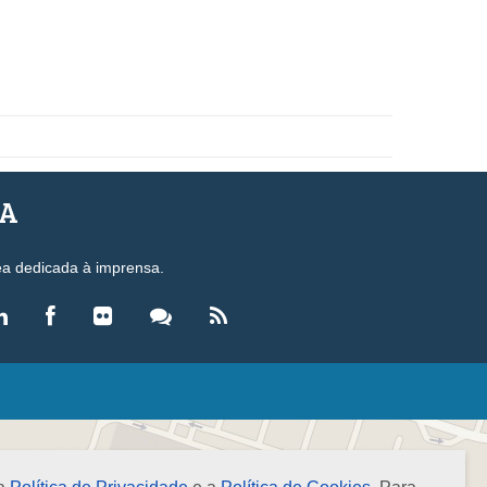
SA
ea dedicada à imprensa.
LEGISLAÇÃO
eis
ecretos-Lei