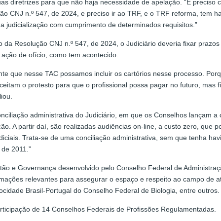
suas diretrizes para que não haja necessidade de apelação. “É preciso
ução CNJ n.º 547, de 2024, e preciso ir ao TRF, e o TRF reforma, tem 
 é a judicialização com cumprimento de determinados requisitos.”
o da Resolução CNJ n.º 547, de 2024, o Judiciário deveria fixar pra
a ação de ofício, como tem acontecido.
te que nesse TAC possamos incluir os cartórios nesse processo. Porqu
itam o protesto para que o profissional possa pagar no futuro, mas fi
iou.
iliação administrativa do Judiciário, em que os Conselhos lançam a cert
ção. A partir daí, são realizadas audiências on-line, a custo zero, qu
iciais. Trata-se de uma conciliação administrativa, sem que tenha hav
 de 2011.”
tão e Governança desenvolvido pelo Conselho Federal de Administração
ormações relevantes para assegurar o espaço e respeito ao campo de at
idade Brasil-Portugal do Conselho Federal de Biologia, entre outros.
rticipação de 14 Conselhos Federais de Profissões Regulamentadas.