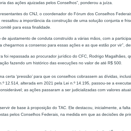
oria das ações ajuizadas pelos Conselhos”, ponderou a juíza.
resentantes do CNJ, o coordenador do Fórum dos Conselhos Federais
 ressaltou a importância da construção de uma solução conjunta e fri
comitê para essa finalidade.
mo de ajustamento de conduta construído a várias mãos, com a partic
ra chegarmos a consenso para essas ações e as que estão por vir”, de
ra foi repassada ao procurador jurídico do CFC, Rodrigo Magalhães, 
nação fazendo um histórico das execuções no valor de até R$ 500.
 certa ‘pressão’ para que os conselhos cobrassem as dívidas, inclusiv
 n.º 12.514, alterada em 2021 pela Lei n.º 14.195, passou-se a execu
o considerável; as ações passaram a ser judicializadas com valores atu
ervir de base à proposição do TAC. Ele destacou, inicialmente, a fa
postas pelos Conselhos Federais, na medida em que as decisões de pri