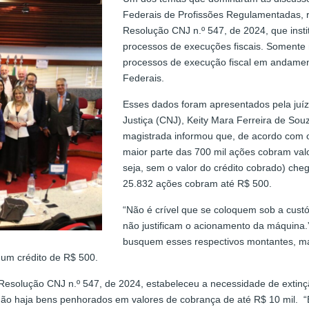
Federais de Profissões Regulamentadas, rea
Resolução CNJ n.º 547, de 2024, que insti
processos de execuções fiscais. Somente n
processos de execução fiscal em andamen
Federais.
Esses dados foram apresentados pela juíz
Justiça (CNJ), Keity Mara Ferreira de So
magistrada informou que, de acordo com 
maior parte das 700 mil ações cobram valo
seja, sem o valor do crédito cobrado) che
25.832 ações cobram até R$ 500.
“Não é crível que se coloquem sob a custó
não justificam o acionamento da máquina.
busquem esses respectivos montantes, mas
 um crédito de R$ 500.
a Resolução CNJ n.º 547, de 2024, estabeleceu a necessidade de ext
não haja bens penhorados em valores de cobrança de até R$ 10 mil. “