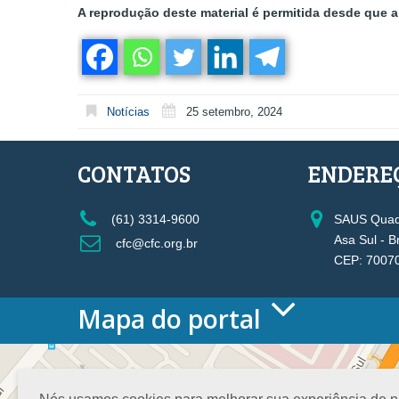
A reprodução deste material é permitida desde que a 
Notícias
25 setembro, 2024
CONTATOS
ENDERE
(61) 3314-9600
SAUS Quadr
Asa Sul - B
cfc@cfc.org.br
CEP: 7007
Mapa do portal
HOME
O CONSELHO
Conselho Diretor