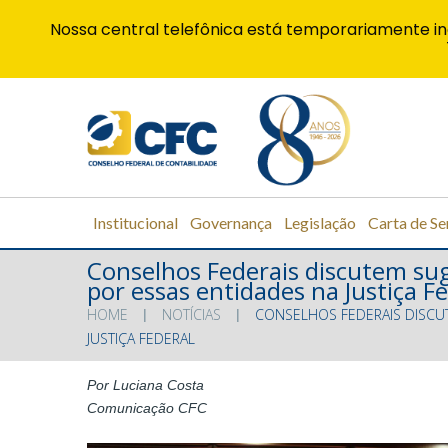
Nossa central telefônica está temporariamente in
Institucional
Governança
Legislação
Carta de Se
Conselhos Federais discutem sug
por essas entidades na Justiça F
HOME
NOTÍCIAS
CONSELHOS FEDERAIS DISCUT
JUSTIÇA FEDERAL
Por Luciana Costa
Comunicação CFC