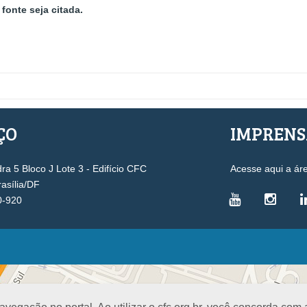
fonte seja citada.
ÇO
IMPREN
a 5 Bloco J Lote 3 - Edifício CFC
Acesse aqui a ár
rasília/DF
0-920
VICE-PRESIDÊNCIAS
Administrativa
L
Controle Interno
D