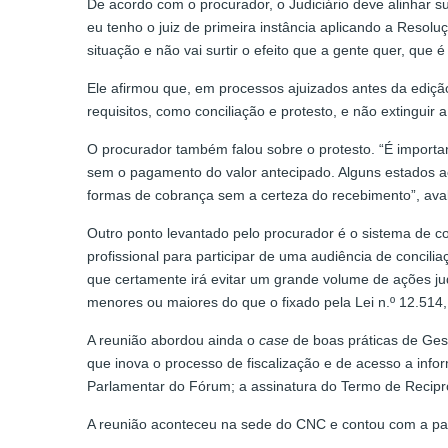
De acordo com o procurador, o Judiciário deve alinhar 
eu tenho o juiz de primeira instância aplicando a Resol
situação e não vai surtir o efeito que a gente quer, que
Ele afirmou que, em processos ajuizados antes da ediçã
requisitos, como conciliação e protesto, e não extinguir 
O procurador também falou sobre o protesto. “É importan
sem o pagamento do valor antecipado. Alguns estados ace
formas de cobrança sem a certeza do recebimento”, aval
Outro ponto levantado pelo procurador é o sistema de conc
profissional para participar de uma audiência de concilia
que certamente irá evitar um grande volume de ações jud
menores ou maiores do que o fixado pela Lei n.º 12.514,
A reunião abordou ainda o
case
de boas práticas de Ges
que inova o processo de fiscalização e de acesso a inf
Parlamentar do Fórum; a assinatura do Termo de Reciproc
A reunião aconteceu na sede do CNC e contou com a pa