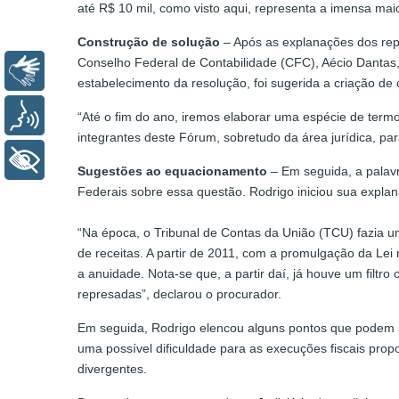
até R$ 10 mil, como visto aqui, representa a imensa mai
Construção de solução
– Após as explanações dos rep
Conselho Federal de Contabilidade (CFC), Aécio Dantas,
Libras
estabelecimento da resolução, foi sugerida a criação de 
Voz
“Até o fim do ano, iremos elaborar uma espécie de ter
integrantes deste Fórum, sobretudo da área jurídica, pa
+ Acessibilidade
Sugestões ao equacionamento
– Em seguida, a palav
Federais sobre essa questão. Rodrigo iniciou sua expla
“Na época, o Tribunal de Contas da União (TCU) fazia uma
de receitas. A partir de 2011, com a promulgação da Lei
a anuidade. Nota-se que, a partir daí, já houve um filtr
represadas”, declarou o procurador.
Em seguida, Rodrigo elencou alguns pontos que podem s
uma possível dificuldade para as execuções fiscais pro
divergentes.