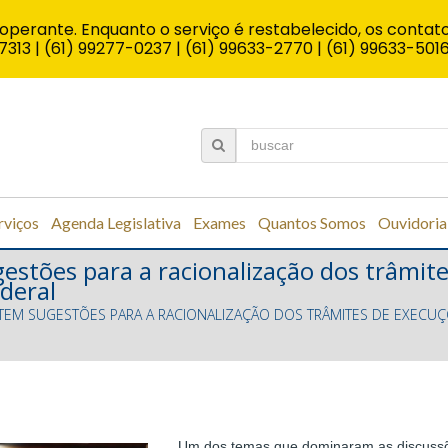
operante. Enquanto o serviço é restabelecido, os contato
7313 | (61) 99277-0237 | (61) 99633-2770 | (61) 99633-501
rviços
Agenda Legislativa
Exames
Quantos Somos
Ouvidoria
estões para a racionalização dos trâmite
ederal
EM SUGESTÕES PARA A RACIONALIZAÇÃO DOS TRÂMITES DE EXECUÇÕ
Um dos temas que dominaram as discussõ