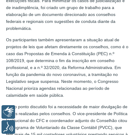
execuções fiscais. Para minimizar os casos de judicialização e
de inadimplência, foi criado um grupo de trabalho para a
elaboração de um documento direcionado aos conselhos
federais e regionais com sugestões de conduta diante da
problemática.
Os participantes também apresentaram a situação atual de
projetos de leis que afetam diretamente os conselhos, como é o
caso das Propostas de Emenda à Constituição (PEC) n.º
108/2019, que determina o fim da inscrição em conselho
profissional, e a n.º 32/2020, da Reforma Administrativa. Em
função da pandemia do novo coronavírus, a tramitação no
Legislativo segue suspensa. Neste momento, o Congresso
Nacional prioriza agendas relacionadas ao período de
calamidade em saúde pública.
Outro ponto discutido foi a necessidade de maior divulgação de
Libras
ações realizadas pelos conselhos. O vice-presidente de Política
Institucional do CFC e coordenador adjunto do Conselhão citou
Voz
o Programa de Voluntariado da Classe Contábil (PVCC), que
tem mais de 15 mil contadores voluntários prestando serviços à