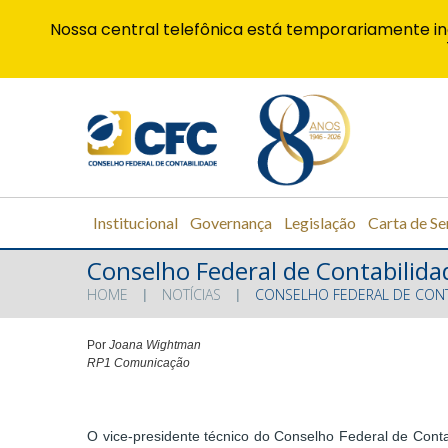
Nossa central telefônica está temporariamente in
Institucional
Governança
Legislação
Carta de Se
Conselho Federal de Contabilida
HOME
NOTÍCIAS
CONSELHO FEDERAL DE CONT
Por
Joana Wightman
RP1 Comunicação
O vice-presidente técnico do Conselho Federal de Contab