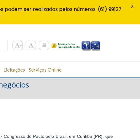
X
s podem ser realizados pelos números: (61) 99127-
6
Licitações
Serviços Online
 negócios
.º Congresso do Pacto pelo Brasil, em Curitiba (PR), que