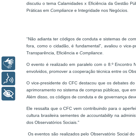
discutiu o tema Calamidades x Eficiência da Gestão Pú
Práticas em
Compliance
e Integridade nos Negócios.
“Não adianta ter códigos de conduta e sistemas de
com
fora, como o cidadão, é fundamental”, avaliou o vice-
Transparência, Eficiência e
Compliance
.
Libras
O evento é realizado em paralelo com o 8.º Encontro N
envolvidos, promover a cooperação técnica entre os Obse
Voz
O vice-presidente do CFC destacou que os debates do p
aprimoramento no sistema de compras públicas, que envo
+ Acessibilidade
Além disso, os códigos de conduta e de governança deve
Ele ressalta que o CFC vem contribuindo para o aperfe
cultura brasileira sementes de
accountability
na administ
dos Observatórios Sociais."
Os eventos são realizados pelo Observatório Social d