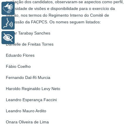
avaliação dos candidatos, observaram-se aspectos como perfil,
Libras
diversidade de visões e disponibilidade para o exercício da
função, nos termos do Regimento Interno do Comitê de
Admissão da FACPCS. Os nomes seguem listados:
Voz
César Tarabay Sanches
+ Acessibilidade
Danielle de Freitas Torres
Eduardo Flores
Fábio Coelho
Fernando Dal-Ri Murcia
Haroldo Reginaldo Levy Neto
Leandro Esperança Faccini
Leandro Mauro Ardito
Onara Oliveira de Lima