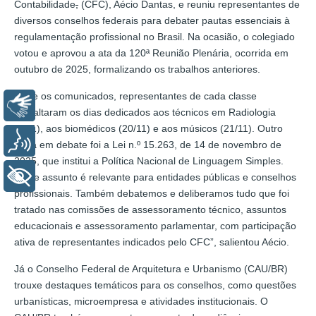
Contabilidade
,
(CFC), Aécio Dantas, e reuniu representantes de
diversos conselhos federais para debater pautas essenciais à
regulamentação profissional no Brasil. Na ocasião, o colegiado
votou e aprovou a ata da 120ª Reunião Plenária, ocorrida em
outubro de 2025, formalizando os trabalhos anteriores.
Entre os comunicados, representantes de cada classe
Libras
ressaltaram os dias dedicados aos técnicos em Radiologia
(8/11), aos biomédicos (20/11) e aos músicos (21/11). Outro
Voz
tema em debate foi a Lei n.º 15.263, de 14 de novembro de
2025, que institui a Política Nacional de Linguagem Simples.
+ Acessibilidade
“Esse assunto é relevante para entidades públicas e conselhos
profissionais. Também debatemos e deliberamos tudo que foi
tratado nas comissões de assessoramento técnico, assuntos
educacionais e assessoramento parlamentar, com participação
ativa de representantes indicados pelo CFC”, salientou Aécio.
Já o Conselho Federal de Arquitetura e Urbanismo (CAU/BR)
trouxe destaques temáticos para os conselhos, como questões
urbanísticas, microempresa e atividades institucionais. O