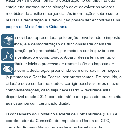
R$22.847,76 devem enviar a declaração. O contribuinte que
esteja enquadrado nessa situação deve devolver os valores
recebidos do auxílio emergencial. As informações sobre como
realizar a declaração e a devolução podem ser encontradas na
página do Ministério da Cidadania
.
Outra novidade apresentada pelo órgão, envolvendo o imposto
Libras
de renda, é a democratização da funcionalidade chamada
“Declaração pré-preenchida”, por meio da conta gov.br com
Voz
níveis verificado e comprovado. A partir dessa ferramenta, o
contribuinte inicia o processo de transmissão do imposto de
+ Acessibilidade
renda com a declaração preenchida com diversas informações
já prestadas à Receita Federal por outras fontes. Em seguida, o
cidadão deve conferir os dados, corrigir possíveis erros e fazer
complementações, caso seja necessário. A facilidade está
disponível desde 2014, contudo, até o ano passado, era restrita
aos usuários com certificado digital.
O conselheiro do Conselho Federal de Contabilidade (CFC) e
coordenador da Comissão do Imposto de Renda do CFC,
contador Adriano Marrocos, destaca os benefícios da