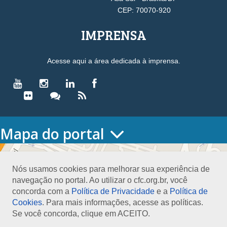
CEP: 70070-920
IMPRENSA
Acesse aqui a área dedicada à imprensa.
Mapa do portal
HOME
O CONSELHO
Nós usamos cookies para melhorar sua experiência de
Conselho Diretor
navegação no portal. Ao utilizar o cfc.org.br, você
Nossa Sede
concorda com a
Política de Privacidade
e a
Política de
Planejamento
Cookies
. Para mais informações, acesse as políticas.
Organograma
Se você concorda, clique em ACEITO.
Medalha João Lyra