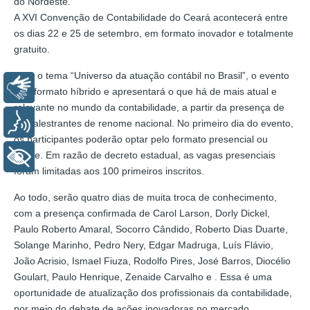
do Nordeste.
A XVI Convenção de Contabilidade do Ceará acontecerá entre
os dias 22 e 25 de setembro, em formato inovador e totalmente
gratuito.
Com o tema “Universo da atuação contábil no Brasil”, o evento
Libras
terá formato híbrido e apresentará o que há de mais atual e
relevante no mundo da contabilidade, a partir da presença de
Voz
13 palestrantes de renome nacional. No primeiro dia do evento,
os participantes poderão optar pelo formato presencial ou
online. Em razão de decreto estadual, as vagas presenciais
+ Acessibilidade
foram limitadas aos 100 primeiros inscritos.
Ao todo, serão quatro dias de muita troca de conhecimento,
com a presença confirmada de Carol Larson, Dorly Dickel,
Paulo Roberto Amaral, Socorro Cândido, Roberto Dias Duarte,
Solange Marinho, Pedro Nery, Edgar Madruga, Luís Flávio,
João Acrisio, Ismael Fiuza, Rodolfo Pires, José Barros, Diocélio
Goulart, Paulo Henrique, Zenaide Carvalho e . Essa é uma
oportunidade de atualização dos profissionais da contabilidade,
por meio do debate de ações inovadoras no mercado.