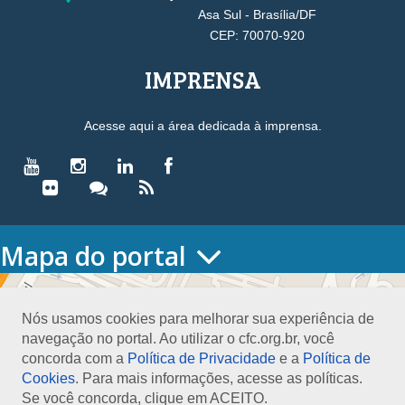
Asa Sul - Brasília/DF
CEP: 70070-920
IMPRENSA
Acesse aqui a área dedicada à imprensa.
Mapa do portal
HOME
O CONSELHO
Nós usamos cookies para melhorar sua experiência de
Conselho Diretor
navegação no portal. Ao utilizar o cfc.org.br, você
Nossa Sede
concorda com a
Política de Privacidade
e a
Política de
Planejamento
Cookies
. Para mais informações, acesse as políticas.
Organograma
Se você concorda, clique em ACEITO.
Medalha João Lyra