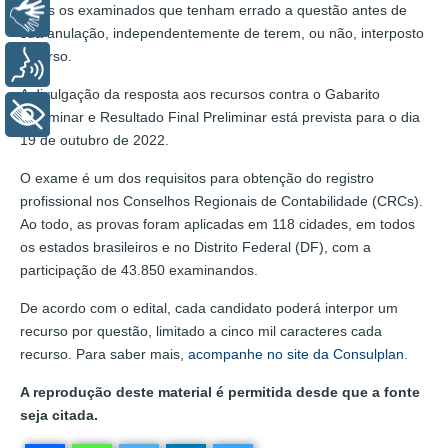
todos os examinados que tenham errado a questão antes de
Libras
sua anulação, independentemente de terem, ou não, interposto
recurso.
Voz
A divulgação da resposta aos recursos contra o Gabarito
+ Acessibilidade
Preliminar e Resultado Final Preliminar está prevista para o dia
19 de outubro de 2022.
O exame é um dos requisitos para obtenção do registro
profissional nos Conselhos Regionais de Contabilidade (CRCs).
Ao todo, as provas foram aplicadas em 118 cidades, em todos
os estados brasileiros e no Distrito Federal (DF), com a
participação de 43.850 examinandos.
De acordo com o edital, cada candidato poderá interpor um
recurso por questão, limitado a cinco mil caracteres cada
recurso. Para saber mais,
acompanhe no site da Consulplan
.
A reprodução deste material é permitida desde que a fonte
seja citada.