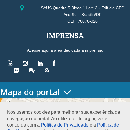
SAUS Quadra 5 Bloco J Lote 3 - Edifício CFC
Asa Sul - Brasília/DF
CEP: 70070-920
IMPRENSA
Acesse aqui a área dedicada à imprensa.
Mapa do portal
HOME
O CONSELHO
Nós usamos cookies para melhorar sua experiência de
Conselho Diretor
navegação no portal. Ao utilizar o cfc.org.br, você
Nossa Sede
concorda com a
Política de Privacidade
e a
Política de
Planejamento