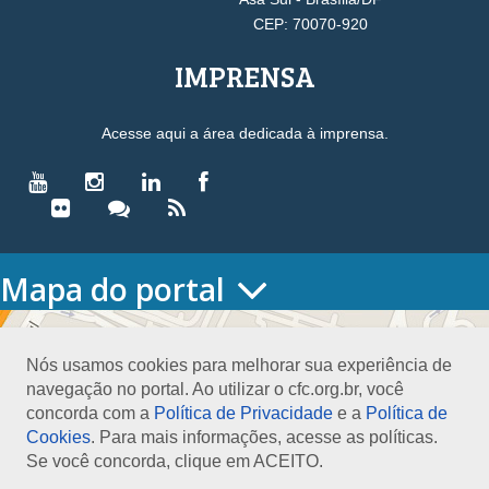
CEP: 70070-920
IMPRENSA
Acesse aqui a área dedicada à imprensa.
Mapa do portal
HOME
O CONSELHO
Nós usamos cookies para melhorar sua experiência de
Conselho Diretor
navegação no portal. Ao utilizar o cfc.org.br, você
Nossa Sede
concorda com a
Política de Privacidade
e a
Política de
Planejamento
Cookies
. Para mais informações, acesse as políticas.
Organograma
Se você concorda, clique em ACEITO.
Medalha João Lyra