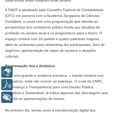
todas essas áreas integram esse cenário.
A CNCP é idealizado pelo Conselho Federal de Contabilidade
(CFC) em parceria com a Academia Sergipana de Ciências
Contábeis, e conta com uma programação que aborda as
perspectivas dos contadores público frente aos desafios da
profissão no cenário atual e os prognósticos para o futuro. O
espaço contará com 24 painéis e quatro palestras magnas,
além de ambientes para networking dos participantes, feira de
negócios, apresentação de cases de sucesso e atrações
culturais.
Programação rica e dinâmica
Libras
Com uma grande e moderna estrutura, o evento contará com
três palcos, onde vão ocorrer as palestras. O mote da CNPC,
Voz
Governança e Transparência para uma Gestão Pública
Inovadora e Sustentável, já indica algumas das abordagens que
+ Acessibilidade
compõe as apresentações do evento.
No primeiro dia, temas como a transformação digital dos