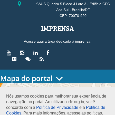
SAUS Quadra 5 Bloco J Lote 3 - Edifício CFC
Asa Sul - Brasília/DF
CEP: 70070-920
IMPRENSA
Acesse aqui a área dedicada à imprensa.
Mapa do portal
HOME
O CONSELHO
Nós usamos cookies para melhorar sua experiência de
Conselho Diretor
navegação no portal. Ao utilizar o cfc.org.br, você
Nossa Sede
concorda com a
Política de Privacidade
e a
Política de
Planejamento
Cookies
. Para mais informações, acesse as políticas.
Organograma