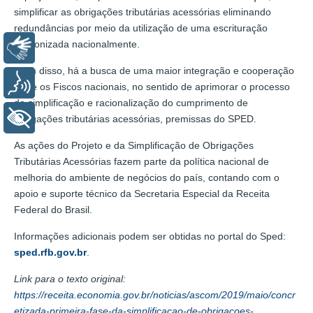
simplificar as obrigações tributárias acessórias eliminando
redundâncias por meio da utilização de uma escrituração
padronizada nacionalmente.
Libras
Além disso, há a busca de uma maior integração e cooperação
Voz
entre os Fiscos nacionais, no sentido de aprimorar o processo
de simplificação e racionalização do cumprimento de
+ Acessibilidade
obrigações tributárias acessórias, premissas do SPED.
As ações do Projeto e da Simplificação de Obrigações
Tributárias Acessórias fazem parte da política nacional de
melhoria do ambiente de negócios do país, contando com o
apoio e suporte técnico da Secretaria Especial da Receita
Federal do Brasil.
Informações adicionais podem ser obtidas no portal do Sped:
sped.rfb.gov.br
.
Link para o texto original:
https://receita.economia.gov.br/noticias/ascom/2019/maio/concr
etizada-primeira-fase-da-simplificacao-de-obrigacoes-