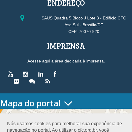
ENDEREÇO
SAUS Quadra 5 Bloco J Lote 3 - Edifício CFC
Asa Sul - Brasília/DF
CEP: 70070-920
IMPRENSA
Acesse aqui a área dedicada à imprensa.
Mapa do portal
HOME
O CONSELHO
Nós usamos cookies para melhorar sua experiência de
Conselho Diretor
navegação no portal. Ao utilizar o cfc.org.br, você
Nossa Sede