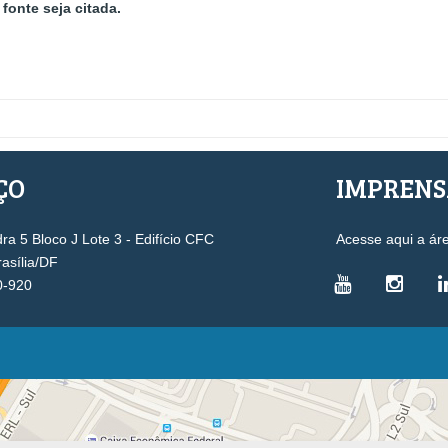
fonte seja citada.
ÇO
IMPREN
a 5 Bloco J Lote 3 - Edifício CFC
Acesse aqui a ár
rasília/DF
0-920
VICE-PRESIDÊNCIAS
Administrativa
L
Controle Interno
D