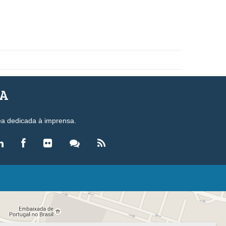
SA
ea dedicada à imprensa.
LEGISLAÇÃO
eis
ecretos-Lei