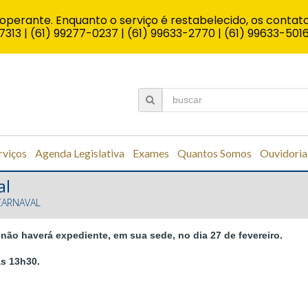
operante. Enquanto o serviço é restabelecido, os contato
7313 | (61) 99277-0237 | (61) 99633-2770 | (61) 99633-501
rviços
Agenda Legislativa
Exames
Quantos Somos
Ouvidoria
al
CARNAVAL
ão haverá expediente, em sua sede, no dia 27 de fevereiro.
às 13h30.