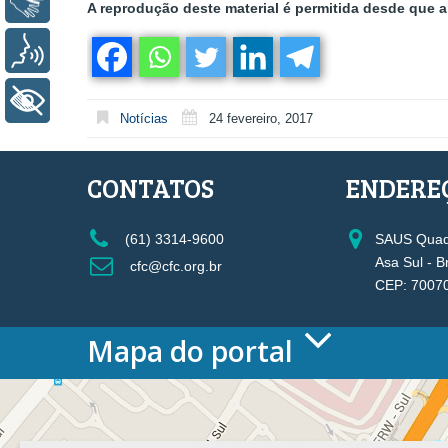
Libras
A reprodução deste material é permitida desde que a 
Voz
+ Acessibilidade
Notícias
24 fevereiro, 2017
CONTATOS
ENDERE
(61) 3314-9600
SAUS Quadr
Asa Sul - B
cfc@cfc.org.br
CEP: 7007
Mapa do portal
HOME
O CONSELHO
Conselho Diretor