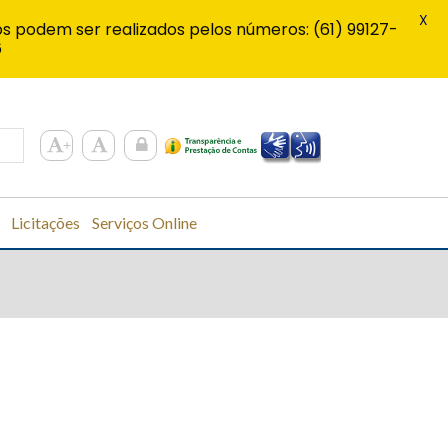
X
s podem ser realizados pelos números: (61) 99127-
6
Licitações
Serviços Online