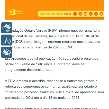
Libras
A Fundação Getulio Vargas (FGV) informa que, por uma falha
operacional de seu sistema, foi publicada no Diário Oficial da
Voz
União (DOU) uma listagem incorreta referente aos aprovados
no 1º Exame de Suficiência de 2025 do CFC.
+ Acessibilidade
Esclarecemos que tal publicação não representa o resultado
oficial do Exame de Suficiência e, portanto, deve ser
integralmente desconsiderada.
A FGV lamenta o ocorrido, reconhece o transtorno gerado e
reforça seu compromisso com a transparência, seriedade e
correção do processo avaliativo. A lista oficial de aprovados será
publicada no DOU até o dia 15 de maio de 2025.
Informamos ainda que a lista com os nomes dos aprovados