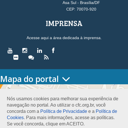
Asa Sul - Brasília/DF
CEP: 70070-920
IMPRENSA
Acesse aqui a área dedicada à imprensa.
Mapa do portal
HOME
O CONSELHO
Nós usamos cookies para melhorar sua experiência de
Conselho Diretor
navegação no portal. Ao utilizar o cfc.org.br, você
Nossa Sede
concorda com a
Política de Privacidade
e a
Política de
Planejamento
Cookies
. Para mais informações, acesse as políticas.
Organograma
Se você concorda, clique em ACEITO.
Medalha João Lyra