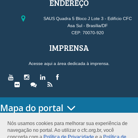
ENDEREÇO
SAUS Quadra 5 Bloco J Lote 3 - Edifício CFC
Asa Sul - Brasília/DF
CEP: 70070-920
IMPRENSA
Acesse aqui a área dedicada à imprensa.
Mapa do portal
HOME
O CONSELHO
Nós usamos cookies para melhorar sua experiência de
navegação no portal. Ao utilizar o cfc.org.br, você
Conselho Diretor
concorda com a
Política de Privacidade
e a
Política de
Nossa Sede