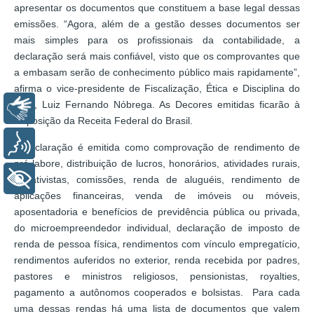
apresentar os documentos que constituem a base legal dessas
emissões. “Agora, além de a gestão desses documentos ser
mais simples para os profissionais da contabilidade, a
declaração será mais confiável, visto que os comprovantes que
a embasam serão de conhecimento público mais rapidamente”,
afirma o vice-presidente de Fiscalização, Ética e Disciplina do
CFC, Luiz Fernando Nóbrega. As Decores emitidas ficarão à
Libras
disposição da Receita Federal do Brasil.
Voz
A declaração é emitida como comprovação de rendimento de
pró-labore, distribuição de lucros, honorários, atividades rurais,
+ Acessibilidade
extrativistas, comissões, renda de aluguéis, rendimento de
aplicações financeiras, venda de imóveis ou móveis,
aposentadoria e benefícios de previdência pública ou privada,
do microempreendedor individual, declaração de imposto de
renda de pessoa física, rendimentos com vínculo empregatício,
rendimentos auferidos no exterior, renda recebida por padres,
pastores e ministros religiosos, pensionistas, royalties,
pagamento a autônomos cooperados e bolsistas. Para cada
uma dessas rendas há uma lista de documentos que valem