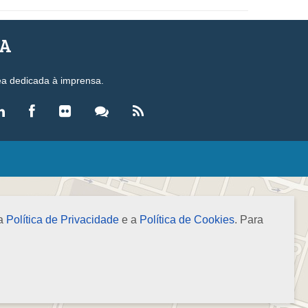
SA
ea dedicada à imprensa.
LEGISLAÇÃO
eis
ecretos-Lei
 a
Política de Privacidade
e a
Política de Cookies
. Para
esoluções
ormas Brasileiras de Contabilidade
nstruções Normativas
úmulas
NOTÍCIAS