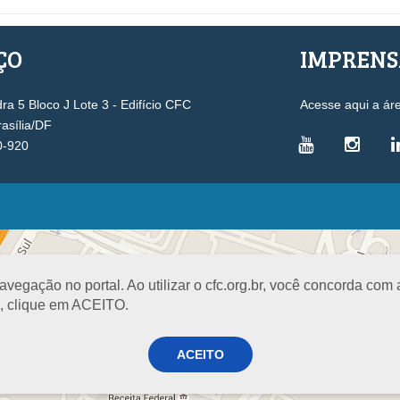
ÇO
IMPREN
a 5 Bloco J Lote 3 - Edifício CFC
Acesse aqui a ár
rasília/DF
0-920
VICE-PRESIDÊNCIAS
Administrativa
L
Controle Interno
D
egação no portal. Ao utilizar o cfc.org.br, você concorda com
Desenvolvimento Profissional
R
a, clique em ACEITO.
Governança e Gestão Estratégica
N
Fiscalização, Ética e Disciplina
I
ACEITO
Técnica
S
Registro