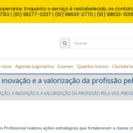
operante. Enquanto o serviço é restabelecido, os contato
7313 | (61) 99277-0237 | (61) 99633-2770 | (61) 99633-501
rviços
Agenda Legislativa
Exames
Quantos Somos
Ouvidoria
novação e a valorização da profissão pel
ÃO, A INOVAÇÃO E A VALORIZAÇÃO DA PROFISSÃO PELA VICE-PRES
 Profissional realizou ações estratégicas que fortaleceram a classe co