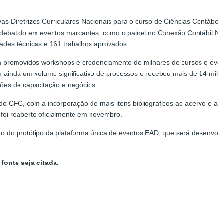
as Diretrizes Curriculares Nacionais para o curso de Ciências Contá
oi debatido em eventos marcantes, como o painel no Conexão Contábil Na
dades técnicas e 161 trabalhos aprovados
m promovidos workshops e credenciamento de milhares de cursos e ev
ou ainda um volume significativo de processos e recebeu mais de 14 m
ções de capacitação e negócios.
 do CFC, com a incorporação de mais itens bibliográficos ao acervo e 
 foi reaberto oficialmente em novembro.
 do protótipo da plataforma única de eventos EAD, que será desenvol
fonte seja citada.