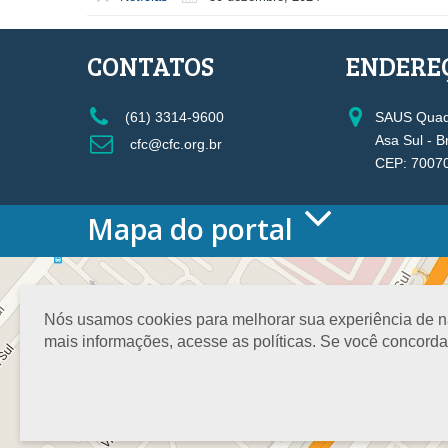
CONTATOS
ENDERE
(61) 3314-9600
SAUS Quadr
Asa Sul - B
cfc@cfc.org.br
CEP: 7007
Mapa do portal
HOME
O CONSELHO
Conselho Diretor
Nós usamos cookies para melhorar sua experiência de nav
Nossa Sede
mais informações, acesse as políticas. Se você concord
Planejamento
Organograma
Medalha João Lyra
Presidentes do CFC – Gestões anteriores